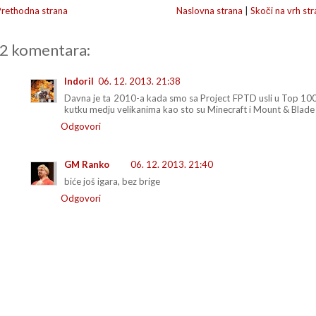
Prethodna strana
Naslovna strana
|
Skoči na vrh str
2 komentara:
Indoril
06. 12. 2013. 21:38
Davna je ta 2010-a kada smo sa Project FPTD usli u Top 100,
kutku medju velikanima kao sto su Minecraft i Mount & Blade 
Odgovori
GM Ranko
06. 12. 2013. 21:40
biće još igara, bez brige
Odgovori