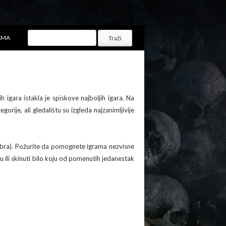
AMA
 igara istakla je spiskove najboljih igara. Na
rije, ali gledalištu su izgleda najzanimljivije
embra). Požurite da pomognete igrama nezvisne
u ili skinuti bilo koju od pomenutih jedanestak