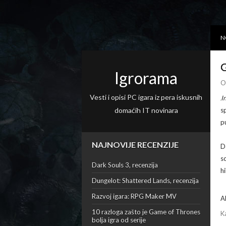
N
G
Igrorama
O
Vesti i opisi PC igara iz pera iskusnih
I
domaćih IT novinara
s
p
NAJNOVIJE RECENZIJE
D
s
Dark Souls 3, recenzija
hi
Dungelot: Shattered Lands, recenzija
Razvoj igara: RPG Maker MV
A
10 razloga zašto je Game of Thrones
K
bolja igra od serije