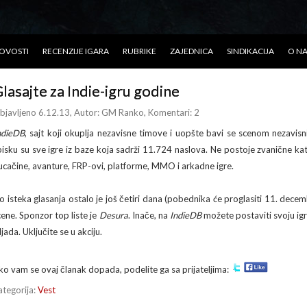
OVOSTI
RECENZIJE IGARA
RUBRIKE
ZAJEDNICA
SINDIKACIJA
O N
lasajte za Indie-igru godine
bjavljeno 6.12.13
, Autor:
GM Ranko
, Komentari: 2
ndieDB
, sajt koji okuplja nezavisne timove i uopšte bavi se scenom nezavisnih
pisku su sve igre iz baze koja sadrži 11.724 naslova. Ne postoje zvanične katego
ucačine, avanture, FRP-ovi, platforme, MMO i arkadne igre.
o isteka glasanja ostalo je još četiri dana (pobednika će proglasiti 11. dec
cene. Sponzor top liste je
Desura
. Inače, na
IndieDB
možete postaviti svoju igr
ljada. Uključite se u akciju.
ko vam se ovaj članak dopada, podelite ga sa prijateljima:
ategorija:
Vest