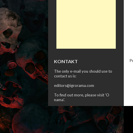
P
KONTAKT
The only e-mail you should use to
contact us is:
editors@igrorama.com
To find out more, please visit '
O
nama
'.