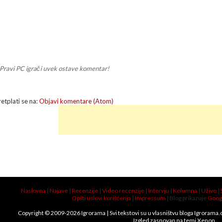
Pravi PC igrači uvek ostave komentar!
retplati se na:
Objavi komentare (Atom)
Naslovna
|
Najave
|
Recenzije
|
Video recenzije
|
Intervju
|
Kolumna
|
Uživo
|
Opšti uslovi korišćenja
|
Impressum
| Blog prikazuje
Goog
Copyright © 2009-
2026
Igrorama
| Svi tekstovi su u vlasništvu bloga Igrorama
Izgled zasnovan na temi
Xenon