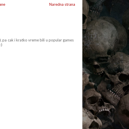
ane
Naredna strana
 pa cak i kratko vreme bili u popular games
:)