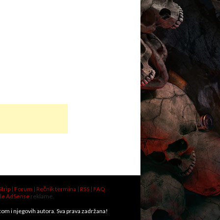
Strip
|
Forum
|
Rečnik termina
|
RSS
|
FAQ
le AdSense
reklame.
.com i njegovih autora. Sva prava zadržana!