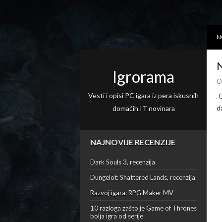
N
N
Igrorama
O
Vesti i opisi PC igara iz pera iskusnih
O
domaćih IT novinara
d
NAJNOVIJE RECENZIJE
Dark Souls 3, recenzija
Dungelot: Shattered Lands, recenzija
Razvoj igara: RPG Maker MV
10 razloga zašto je Game of Thrones
bolja igra od serije