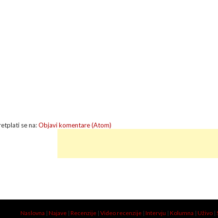
retplati se na:
Objavi komentare (Atom)
Naslovna
|
Najave
|
Recenzije
|
Video recenzije
|
Intervju
|
Kolumna
|
Uživo
|