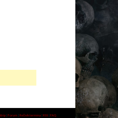
Strip
|
Forum
|
Rečnik termina
|
RSS
|
FAQ