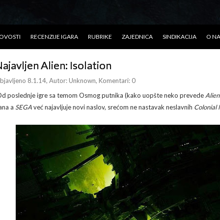
OVOSTI
RECENZIJE IGARA
RUBRIKE
ZAJEDNICA
SINDIKACIJA
O N
ajavljen Alien: Isolation
bjavljeno 8.1.14
, Autor:
Unknown
, Komentari: 0
d poslednje igre sa temom Osmog putnika (kako uopšte neko prevede
Alie
ana a
SEGA
već najavljuje novi naslov, srećom ne nastavak neslavnih
Colonial