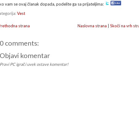
ko vam se ovaj članak dopada, podelite ga sa prijateljima:
ategorija:
Vest
Prethodna strana
Naslovna strana
|
Skoči na vrh str
0 comments:
Objavi komentar
Pravi PC igrači uvek ostave komentar!