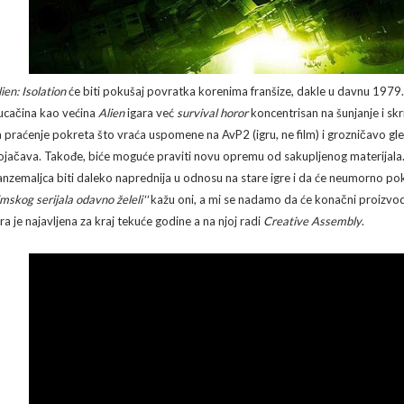
ien: Isolation
će biti pokušaj povratka korenima franšize, dakle u davnu 1979. go
ucačina kao većina
Alien
igara već
survival horor
koncentrisan na šunjanje i sk
a praćenje pokreta što vraća uspomene na AvP2 (igru, ne film) i grozničavo gl
ojačava. Takođe, biće moguće praviti novu opremu od sakupljenog materijala. 
anzemaljca biti daleko naprednija u odnosu na stare igre i da će neumorno pok
lmskog serijala odavno želeli''
kažu oni, a mi se nadamo da će konačni proizvo
gra je najavljena za kraj tekuće godine a na njoj radi
Creative Assembly
.