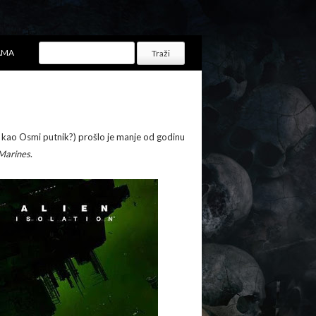
AMA
n
kao Osmi putnik?) prošlo je manje od godinu
 Marines
.