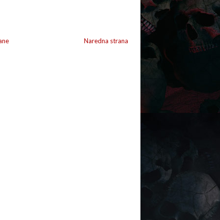
ane
Naredna strana