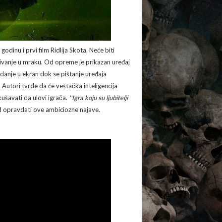
dinu i prvi film Ridlija Skota. Neće biti
rivanje u mraku. Od opreme je prikazan uređaj
edanje u ekran dok se pištanje uređaja
Autori tvrde da će veštačka inteligencija
ušavati da ulovi igrača.
''Igra koju su ljubitelji
d opravdati ove ambiciozne najave.