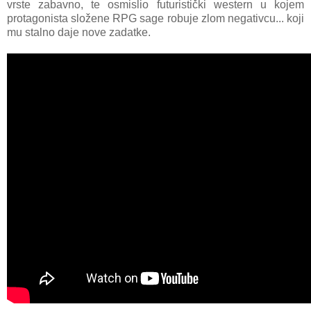
vrste zabavno, te osmislio futuristički western u kojem
protagonista složene RPG sage robuje zlom negativcu... koji
mu stalno daje nove zadatke.