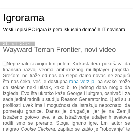
Igrorama
Vesti i opisi PC igara iz pera iskusnih domaćih IT novinara
21. sij 2014.
Wayward Terran Frontier, novi video
Nepoznati razvojni tim putem Kickastartera pokušava da
finansira razvoj veoma ambicioznog multiplayer projekta.
Srećom, ne traže od nas da slepo damo novac ne znajući
šta nas čeka, već je dostupna
rana verzija
, pa svako može
da stekne neki utisak, kako bi to jednog dana moglo da
izgleda. Evo šta ukratko kaže George Hultgren, osnivač i za
sada jedini radnik u studiju Reason Generator Inc. Ljudi su u
prošlosti uvek imali mogućnost da istražuju nepoznato, da
pomeraju granice. Danas je drugačije, jer je na Zemlji
istraženo gotovo sve, a za istraživanje udaljenih svetova
rodili smo se prerano. Stoga igramo igre. Lm, autor se
naigrao
Cookie Clickera
, zapitao se zašto je "robovanje" te