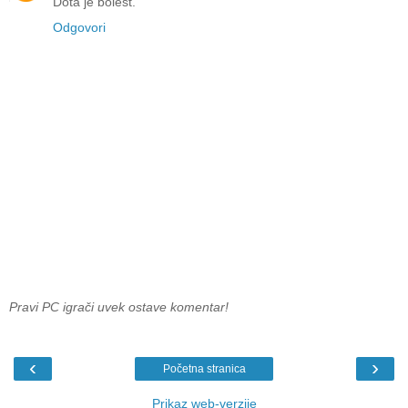
Dota je bolest.
Odgovori
Pravi PC igrači uvek ostave komentar!
‹
›
Početna stranica
Prikaz web-verzije