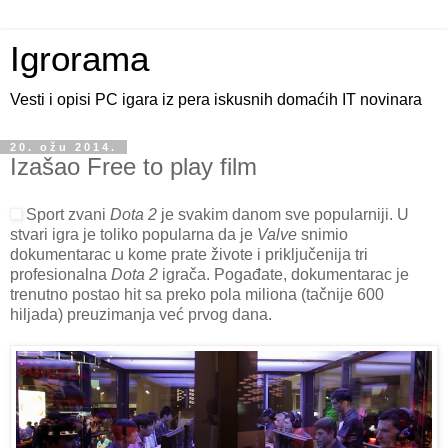
Igrorama
Vesti i opisi PC igara iz pera iskusnih domaćih IT novinara
20. ožu 2014.
Izašao Free to play film
Sport zvani
Dota 2
je svakim danom sve popularniji. U
stvari igra je toliko popularna da je
Valve
snimio
dokumentarac u kome prate živote i priključenija tri
profesionalna
Dota 2
igrača. Pogađate, dokumentarac je
trenutno postao hit sa preko pola miliona (tačnije 600
hiljada) preuzimanja već prvog dana.