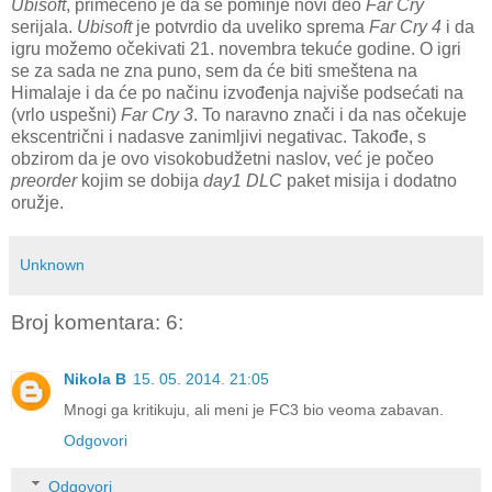
Ubisoft
, primećeno je da se pominje novi deo
Far Cry
serijala.
Ubisoft
je potvrdio da uveliko sprema
Far Cry 4
i da
igru možemo očekivati 21. novembra tekuće godine. O igri
se za sada ne zna puno, sem da će biti smeštena na
Himalaje i da će po načinu izvođenja najviše podsećati na
(vrlo uspešni)
Far Cry 3
. To naravno znači i da nas očekuje
ekscentrični i nadasve zanimljivi negativac. Takođe, s
obzirom da je ovo visokobudžetni naslov, već je počeo
preorder
kojim se dobija
day1 DLC
paket misija i dodatno
oružje.
Unknown
Broj komentara: 6:
Nikola B
15. 05. 2014. 21:05
Mnogi ga kritikuju, ali meni je FC3 bio veoma zabavan.
Odgovori
Odgovori