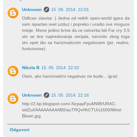
Unknown
15. 05. 2014. 22:01
Odlican stavise :) Jedna od retkih open-world igara da
sam ispartao svet uzduz i popreko i uradio sve moguce
misije. Mene jedino brine da ce cetvorka biti Far cry 3.5
sto se tice napredovanja serijala, narocito zbog toga
sto opet idu sa harizmaticnim negativcem (jer, realno,
funkcionise).
Nikola B
15. 05. 2014. 22:02
Osim, ako harizmatični negativac ne bude... igrač.
Unknown
15. 05. 2014. 22:16
http://2.bp.blogspot.com/-NcpapFpuMW8/URAC-
sidZuI/AAAAAAAAAB0/auTRQvHhCTU/s1600/Mind-
Blown.jpg
Odgovori