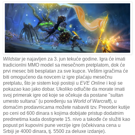
Wildstar
je najavljen za 3. jun tekuće godine. Igra će imati
tradicionlni MMO model sa mesečnom pretplatom, dok će
prvi mesec biti besplatan za sve kupce. Veštim igračima će
biti omogućeno da novcem iz igre plaćaju mesečnu
pretplatu, što je sistem koji postoji u
EVE Online
i koji se
pokazao kao jako dobar. Ukoliko odlučite da morate imati
svoj primerak igre od koje se očekuje da postane ''sultan
umesto sultana'' (u poređenju sa
World of Warcraft
), u
domaćim prodavnicama možete nabaviti tzv. Preorder kutije
po ceni od 600 dinara s kojima dobijate pristup dodatnim
predmetima kada dostignete 15. nivo a takođe će služiti kao
popust pri kupovini pune verzije igre (očekivana cena u
Srbiji je 4000 dinara, tj. 5500 za deluxe izdanje).