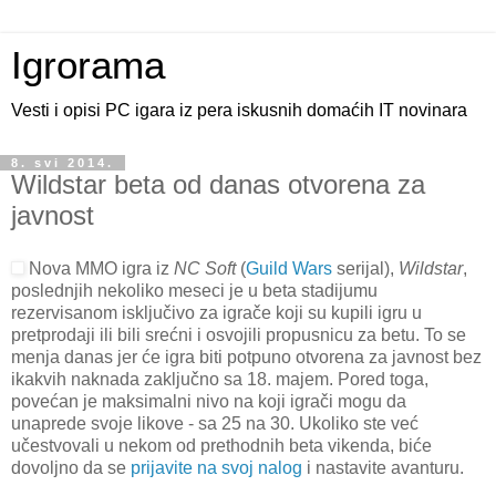
Igrorama
Vesti i opisi PC igara iz pera iskusnih domaćih IT novinara
8. svi 2014.
Wildstar beta od danas otvorena za
javnost
Nova MMO igra iz
NC Soft
(
Guild Wars
serijal),
Wildstar
,
poslednjih nekoliko meseci je u beta stadijumu
rezervisanom isključivo za igrače koji su kupili igru u
pretprodaji ili bili srećni i osvojili propusnicu za betu. To se
menja danas jer će igra biti potpuno otvorena za javnost bez
ikakvih naknada zaključno sa 18. majem. Pored toga,
povećan je maksimalni nivo na koji igrači mogu da
unaprede svoje likove - sa 25 na 30. Ukoliko ste već
učestvovali u nekom od prethodnih beta vikenda, biće
dovoljno da se
prijavite na svoj nalog
i nastavite avanturu.