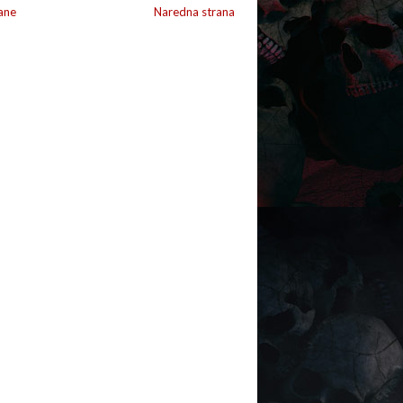
ane
Naredna strana