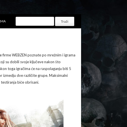
AMA
ejske firme WEBZEN poznate po mrežnim i igrama
oji su dobili svoje ključeve nakon što
kon toga igračima će na raspolaganju biti 5
izbor izmedju dve različite grupe. Maksimalni
testiranja biće obrisani.