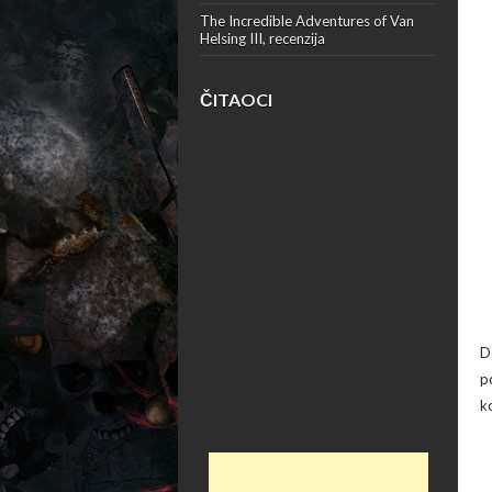
The Incredible Adventures of Van
Helsing III, recenzija
ČITAOCI
Da
p
k