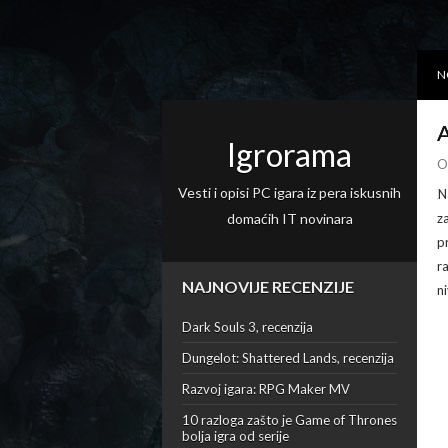
N
A
Igrorama
O
Vesti i opisi PC igara iz pera iskusnih
N
domaćih IT novinara
z
p
ra
NAJNOVIJE RECENZIJE
n
Dark Souls 3, recenzija
Dungelot: Shattered Lands, recenzija
Razvoj igara: RPG Maker MV
10 razloga zašto je Game of Thrones
bolja igra od serije