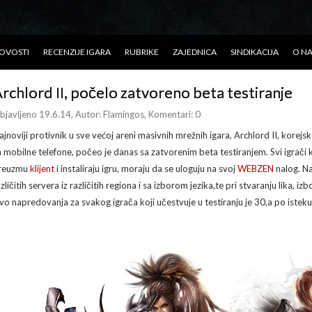
OVOSTI
RECENZIJE IGARA
RUBRIKE
ZAJEDNICA
SINDIKACIJA
O N
rchlord II, počelo zatvoreno beta testiranje
bjavljeno 19.6.14
, Autor:
Flamingos
, Komentari: 0
ajnoviji protivnik u sve većoj areni masivnih mrežnih igara, Archlord II, kor
a mobilne telefone, počeo je danas sa zatvorenim beta testiranjem. Svi igrači k
reuzmu
klijent
i instaliraju igru, moraju da se uloguju na svoj
WEBZEN
nalog. Na
zličitih servera iz različitih regiona i sa izborom jezika,te pri stvaranju lika, 
ivo napredovanja za svakog igrača koji učestvuje u testiranju je 30,a po isteku 