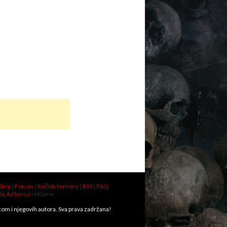
Strip
|
Forum
|
Rečnik termina
|
RSS
|
FAQ
le AdSense
reklame.
.com i njegovih autora. Sva prava zadržana!