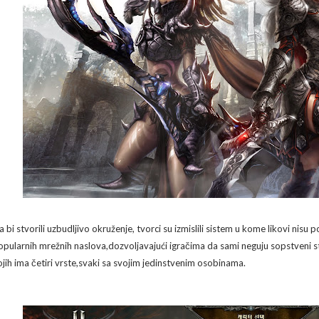
 bi stvorili uzbudljivo okruženje, tvorci su izmislili sistem u kome likovi nisu 
opularnih mrežnih naslova,dozvoljavajući igračima da sami neguju sopstveni sti
ojih ima četiri vrste,svaki sa svojim jedinstvenim osobinama.