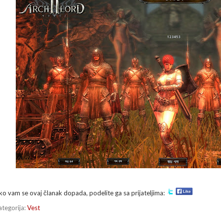
ko vam se ovaj članak dopada, podelite ga sa prijateljima:
ategorija:
Vest