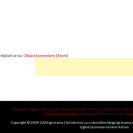
retplati se na:
Objavi komentare (Atom)
Naslovna
|
Najave
|
Recenzije
|
Video recenzije
|
Intervju
|
Kolumna
|
Uživo
|
Opšti uslovi korišćenja
|
Impressum
| Blog prikazuje
Goog
Copyright © 2009-
2026
Igrorama
| Svi tekstovi su u vlasništvu bloga Igrorama
Izgled zasnovan na temi
Xenon