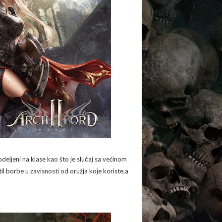
podeljeni na klase kao što je slučaj sa većinom
l borbe u zavisnosti od oružja koje koriste,a