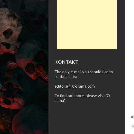
KONTAKT
The only e-mail you should use to
contact us is:
editors@igrorama.com
To find out more, please visit '
O
nama
'.
A
K