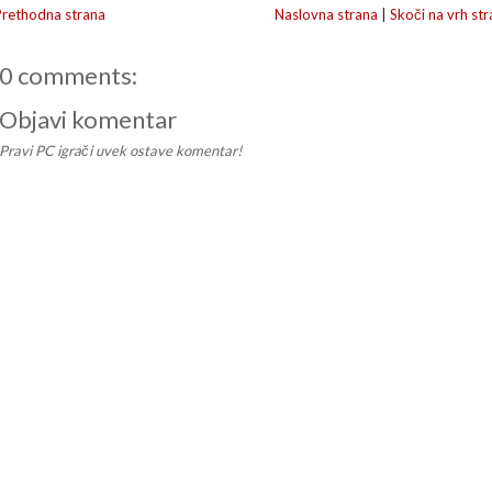
Prethodna strana
Naslovna strana
|
Skoči na vrh str
0 comments:
Objavi komentar
Pravi PC igrači uvek ostave komentar!