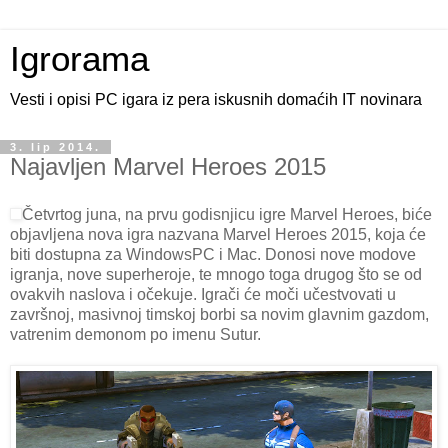
Igrorama
Vesti i opisi PC igara iz pera iskusnih domaćih IT novinara
3. lip 2014.
Najavljen Marvel Heroes 2015
Četvrtog juna, na prvu godisnjicu igre Marvel Heroes, biće
objavljena nova igra nazvana Marvel Heroes 2015, koja će
biti dostupna za WindowsPC i Mac. Donosi nove modove
igranja, nove superheroje, te mnogo toga drugog što se od
ovakvih naslova i očekuje. Igrači će moči učestvovati u
završnoj, masivnoj timskoj borbi sa novim glavnim gazdom,
vatrenim demonom po imenu Sutur.