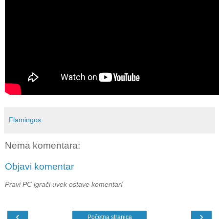
Flamingos
Nema komentara:
Objavi komentar
Pravi PC igrači uvek ostave komentar!
‹
›
Početna stranica