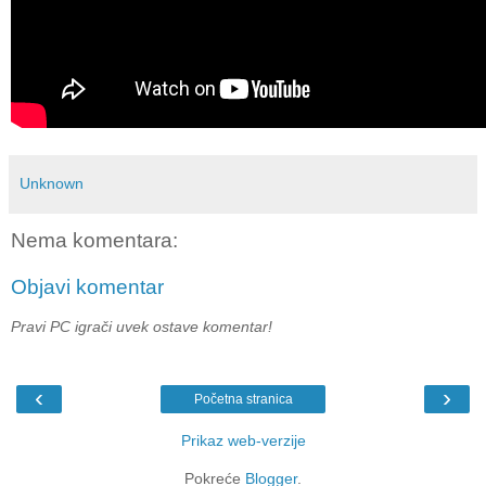
Unknown
Nema komentara:
Objavi komentar
Pravi PC igrači uvek ostave komentar!
‹
›
Početna stranica
Prikaz web-verzije
Pokreće
Blogger
.