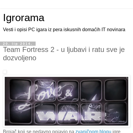
Igrorama
Vesti i opisi PC igara iz pera iskusnih domaćih IT novinara
20. lip 2014.
Team Fortress 2 - u ljubavi i ratu sve je
dozvoljeno
Brojač koji se nedavno pojavio na
zvaničnom blogu
igre