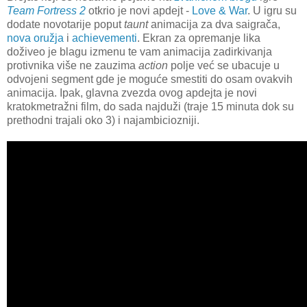
Team Fortress 2
otkrio je novi apdejt -
Love & War
. U igru su
dodate novotarije poput
taunt
animacija za dva saigrača,
nova oružja
i
achievementi
. Ekran za opremanje lika
doživeo je blagu izmenu te vam animacija zadirkivanja
protivnika više ne zauzima
action
polje već se ubacuje u
odvojeni segment gde je moguće smestiti do osam ovakvih
animacija. Ipak, glavna zvezda ovog apdejta je novi
kratokmetražni film, do sada najduži (traje 15 minuta dok su
prethodni trajali oko 3) i najambiciozniji.