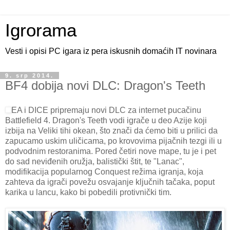
Igrorama
Vesti i opisi PC igara iz pera iskusnih domaćih IT novinara
9. srp 2014.
BF4 dobija novi DLC: Dragon's Teeth
EA i DICE pripremaju novi DLC za internet pucačinu
Battlefield 4. Dragon's Teeth vodi igrače u deo Azije koji
izbija na Veliki tihi okean, što znači da ćemo biti u prilici da
zapucamo uskim uličicama, po krovovima pijačnih tezgi ili u
podvodnim restoranima. Pored četiri nove mape, tu je i pet
do sad neviđenih oružja, balistički štit, te "Lanac",
modifikacija popularnog Conquest režima igranja, koja
zahteva da igrači povežu osvajanje ključnih tačaka, poput
karika u lancu, kako bi pobedili protivnički tim.