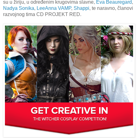
su u žiriju, u određenim krugovima slavne,
Eva Beauregard
,
Nadya Sonika
,
LeeAnna VAMP
,
Shappi
, te naravno, članovi
razvojnog tima CD PROJEKT RED.