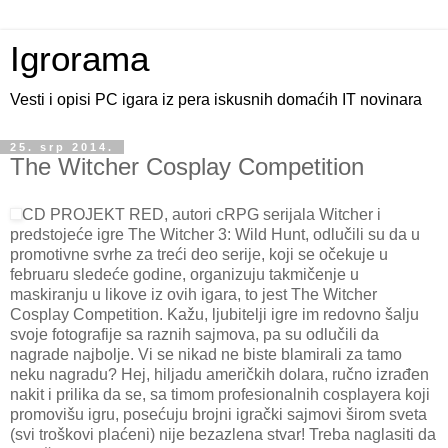
Igrorama
Vesti i opisi PC igara iz pera iskusnih domaćih IT novinara
25. srp 2014.
The Witcher Cosplay Competition
CD PROJEKT RED, autori cRPG serijala Witcher i
predstojeće igre The Witcher 3: Wild Hunt, odlučili su da u
promotivne svrhe za treći deo serije, koji se očekuje u
februaru sledeće godine, organizuju takmičenje u
maskiranju u likove iz ovih igara, to jest The Witcher
Cosplay Competition. Kažu, ljubitelji igre im redovno šalju
svoje fotografije sa raznih sajmova, pa su odlučili da
nagrade najbolje. Vi se nikad ne biste blamirali za tamo
neku nagradu? Hej, hiljadu američkih dolara, ručno izrađen
nakit i prilika da se, sa timom profesionalnih cosplayera koji
promovišu igru, posećuju brojni igrački sajmovi širom sveta
(svi troškovi plaćeni) nije bezazlena stvar! Treba naglasiti da