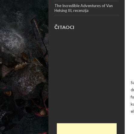
The Incredible Adventures of Van
Helsing III, recenzija
ČITAOCI
S
d
f
k
e