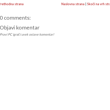
Prethodna strana
Naslovna strana
|
Skoči na vrh str
0 comments:
Objavi komentar
Pravi PC igrači uvek ostave komentar!