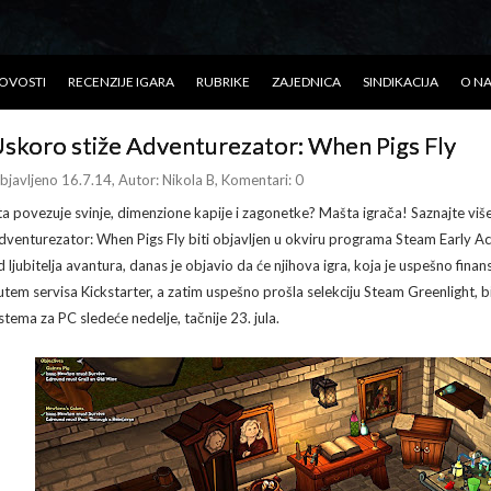
OVOSTI
RECENZIJE IGARA
RUBRIKE
ZAJEDNICA
SINDIKACIJA
O N
skoro stiže Adventurezator: When Pigs Fly
bjavljeno 16.7.14
, Autor:
Nikola B
, Komentari: 0
ta povezuje svinje, dimenzione kapije i zagonetke? Mašta igrača! Saznajte viš
dventurezator: When Pigs Fly biti objavljen u okviru programa Steam Early Ac
d ljubitelja avantura, danas je objavio da će njihova igra, koja je uspešno fin
utem servisa Kickstarter, a zatim uspešno prošla selekciju Steam Greenlight, b
istema za PC sledeće nedelje, tačnije 23. jula.