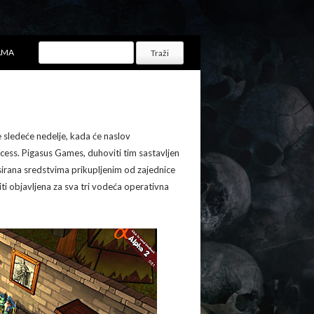
AMA
e sledeće nedelje, kada će naslov
cess. Pigasus Games, duhoviti tim sastavljen
ansirana sredstvima prikupljenim od zajednice
iti objavljena za sva tri vodeća operativna