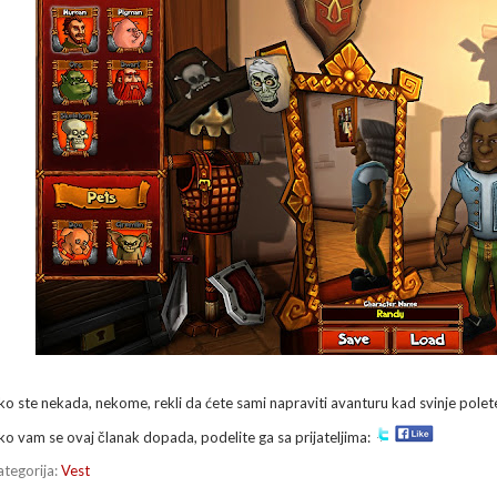
ko ste nekada, nekome, rekli da ćete sami napraviti avanturu kad svinje polete
ko vam se ovaj članak dopada, podelite ga sa prijateljima:
ategorija:
Vest