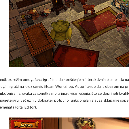
andbox režim omogućava igračima da korišćenjem interaktivnih elemenata nap
rugim igračima kroz servis Steam Workshop. Autori tvrde da, s obzirom na p
unkcionisanja, svaka zagonetka mora imati više rešenja, što će doprineti kval
upujete igru, već uz nju dobijate i potpuno funkcionalan alat za sklapanje sop
lemenata (čitaj Editor).