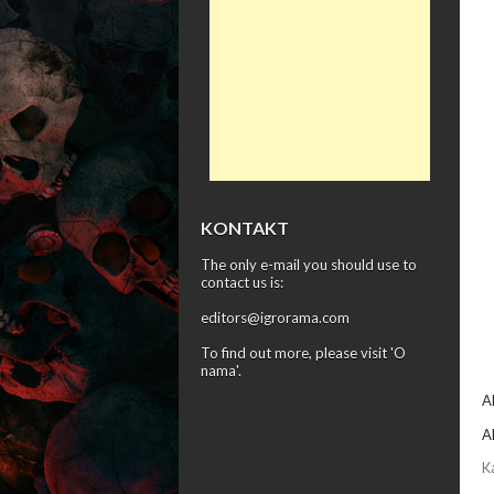
KONTAKT
The only e-mail you should use to
contact us is:
editors@igrorama.com
To find out more, please visit '
O
nama
'.
A
A
K