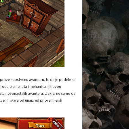
rave sopstvenu avanturu, te da je podele sa
rirodu elemenata i mehaniku njihovog
itetu novonastalih avantura. Dakle, ne samo da
stvenih igara od unapred pripremljenih