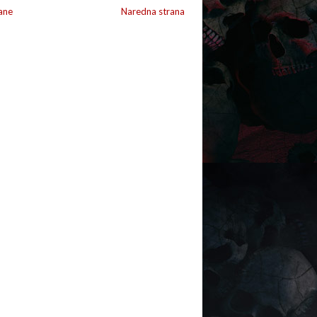
ane
Naredna strana