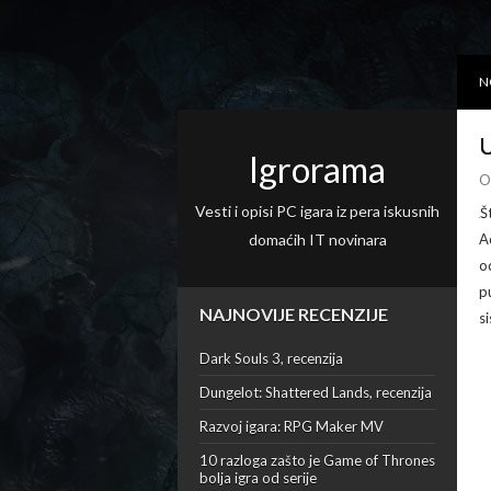
N
U
Igrorama
O
Vesti i opisi PC igara iz pera iskusnih
Š
domaćih IT novinara
A
o
p
NAJNOVIJE RECENZIJE
s
Dark Souls 3, recenzija
Dungelot: Shattered Lands, recenzija
Razvoj igara: RPG Maker MV
10 razloga zašto je Game of Thrones
bolja igra od serije