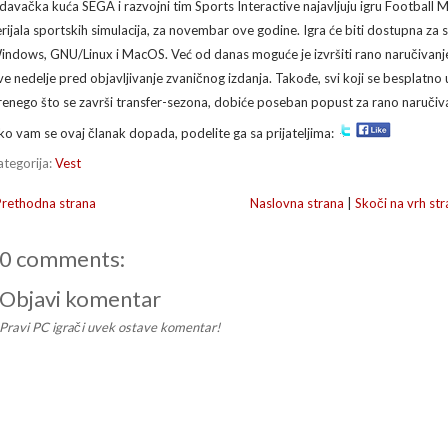
zdavačka kuća SEGA i razvojni tim Sports Interactive najavljuju igru Football
erijala sportskih simulacija, za novembar ove godine. Igra će biti dostupna za 
indows, GNU/Linux i MacOS. Već od danas moguće je izvršiti rano naručivanje, a
ve nedelje pred objavljivanje zvaničnog izdanja. Takođe, svi koji se besplatno
renego što se završi transfer-sezona, dobiće poseban popust za rano naručivan
ko vam se ovaj članak dopada, podelite ga sa prijateljima:
ategorija:
Vest
Prethodna strana
Naslovna strana
|
Skoči na vrh str
0 comments:
Objavi komentar
Pravi PC igrači uvek ostave komentar!