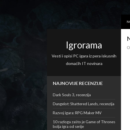
N
N
Igrorama
O
Vesti i opisi PC igara iz pera iskusnih
domaćih IT novinara
NAJNOVIJE RECENZIJE
Dark Souls 3, recenzija
Dungelot: Shattered Lands, recenzija
Razvoj igara: RPG Maker MV
10 razloga zašto je Game of Thrones
bolja igra od serije