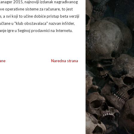
 Manager 2015, najnoviji izdanak nagrađivanog
sve operativne sisteme za računare, to jest
 svi koji to učine dobiće pristup beta verziji
 učlane u "klub obožavalaca" nazvan inSIder,
je igre u Seginoj prodavnici na Internetu.
ane
Naredna strana