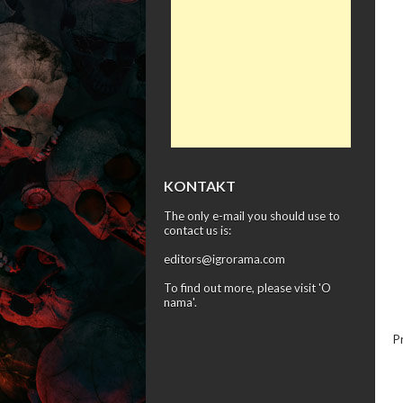
KONTAKT
The only e-mail you should use to
contact us is:
editors@igrorama.com
To find out more, please visit '
O
nama
'.
P