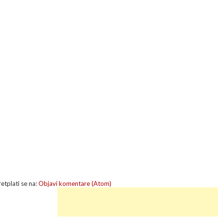
retplati se na:
Objavi komentare (Atom)