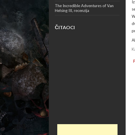
I
The Incredible Adventures of Van
s
Helsing III, recenzija
W
d
ČITAOCI
p
A
K