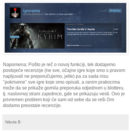
Napomena: Pošto je reč o novoj funkciji, tek dodajemo
postojeće recenzije (ne sve, očajne igre koje smo s pravom
napljuvali ne preporučujemo, jelte) pa za sada nisu
"pokrivene" sve igre koje smo opisali, a ranim pratiocima
može da se prikaže gomila preporuka odjednom u blotteru,
tj. naslovnoj strani zajednice, gde se prikazuju vesti. Ovo je
privremen problem koji će sam od sebe da se reši čim
dodamo preostale recenzije.
Nikola B