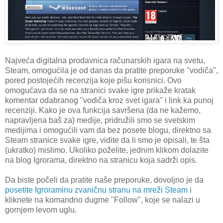
Najveća digitalna prodavnica računarskih igara na svetu,
Steam, omogućila je od danas da pratite preporuke "vodiča",
pored postojećih recenzija koje pišu korisnici. Ovo
omogućava da se na stranici svake igre prikaže kratak
komentar odabranog "vodiča kroz svet igara" i link ka punoj
recenziji. Kako je ova funkcija savršena (da ne kažemo,
napravljena baš za) medije, pridružili smo se svetskim
medijima i omogućili vam da bez posete blogu, direktno sa
Steam stranice svake igre, vidite da li smo je opisali, te šta
(ukratko) mislimo. Ukoliko poželite, jednim klikom dolazite
na blog Igrorama, direktno na stranicu koja sadrži opis.
Da biste počeli da pratite naše preporuke, dovoljno je da
posetite Igroraminu zvaničnu stranu na mreži Steam
i
kliknete na komandno dugme "Follow", koje se nalazi u
gornjem levom uglu.