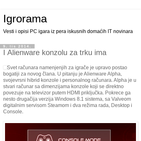
Igrorama
Vesti i opisi PC igara iz pera iskusnih domaćih IT novinara
9. lis 2014.
I Alienware konzolu za trku ima
Svet računara namenjenjih za igrače je upravo postao
bogatiji za novog člana. U pitanju je Alienware Alpha,
svojevrsni hibrid konzole i personalnog računara. Alpha je u
stvari računar sa dimenzijama konzole koji se direktno
povezuje na televizor putem HDMI priključka. Pokrece ga
nesto drugačija verzija Windows 8.1 sistema, sa Valveom
digitalnim servisom Steamom i dva režima rada, Desktop i
Console.