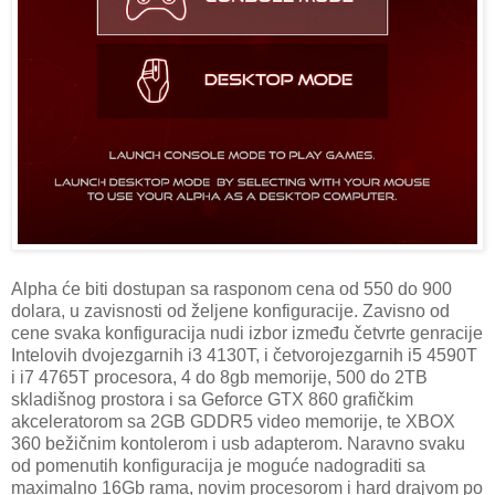
Alpha će biti dostupan sa rasponom cena od 550 do 900
dolara, u zavisnosti od željene konfiguracije. Zavisno od
cene svaka konfiguracija nudi izbor između četvrte genracije
Intelovih dvojezgarnih i3 4130T, i četvorojezgarnih i5 4590T
i i7 4765T procesora, 4 do 8gb memorije, 500 do 2TB
skladišnog prostora i sa Geforce GTX 860 grafičkim
akceleratorom sa 2GB GDDR5 video memorije, te XBOX
360 bežičnim kontolerom i usb adapterom. Naravno svaku
od pomenutih konfiguracija je moguće nadograditi sa
maximalno 16Gb rama, novim procesorom i hard drajvom po