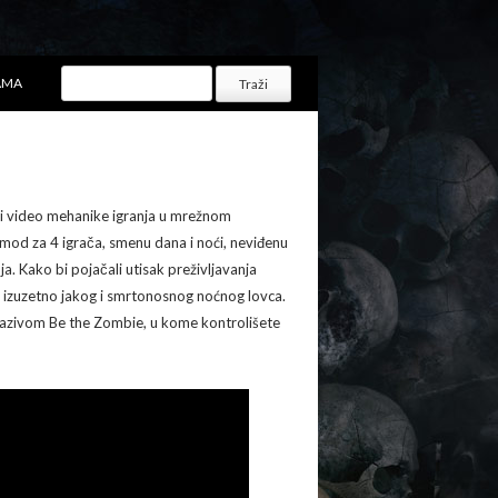
AMA
ovi video mehanike igranja u mrežnom
i mod za 4 igrača, smenu dana i noći, neviđenu
ja. Kako bi pojačali utisak preživljavanja
g, izuzetno jakog i smrtonosnog noćnog lovca.
nazivom Be the Zombie, u kome kontrolišete