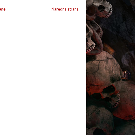
ane
Naredna strana