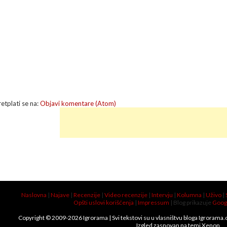
retplati se na:
Objavi komentare (Atom)
Naslovna
|
Najave
|
Recenzije
|
Video recenzije
|
Intervju
|
Kolumna
|
Uživo
|
Opšti uslovi korišćenja
|
Impressum
| Blog prikazuje
Goog
Copyright © 2009-
2026
Igrorama
| Svi tekstovi su u vlasništvu bloga Igrorama
Izgled zasnovan na temi
Xenon