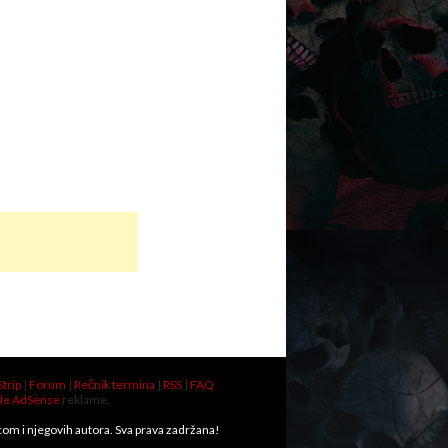
Strip
|
Forum
|
Rečnik termina
|
RSS
|
FAQ
le AdSense
reklame.
.com i njegovih autora. Sva prava zadržana!