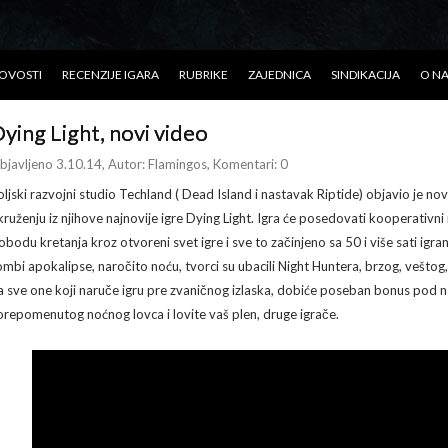
OVOSTI
RECENZIJE IGARA
RUBRIKE
ZAJEDNICA
SINDIKACIJA
O N
ying Light, novi video
bjavljeno 3.10.14
, Autor:
Flamingos
, Komentari: 0
oljski razvojni studio Techland ( Dead Island i nastavak Riptide) objavio je n
kruženju iz njihove najnovije igre Dying Light. Igra će posedovati kooperativn
lobodu kretanja kroz otvoreni svet igre i sve to začinjeno sa 50 i više sati igran
ombi apokalipse, naročito noću, tvorci su ubacili Night Huntera, brzog, vešto
a sve one koji naruče igru pre zvaničnog izlaska, dobiće poseban bonus pod 
orepomenutog noćnog lovca i lovite vaš plen, druge igrače.