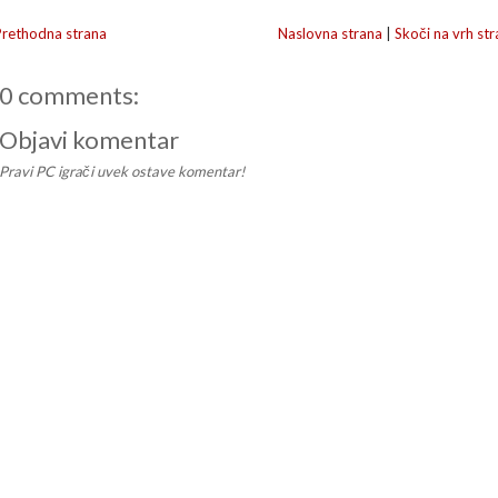
Prethodna strana
Naslovna strana
|
Skoči na vrh str
0 comments:
Objavi komentar
Pravi PC igrači uvek ostave komentar!