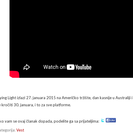
ying Light izlazi 27. januara 2015 na Američko tržište, dan kasnije u Australij
 kročiti 30. januara, i to za sve platforme.
ko vam se ovaj članak dopada, podelite ga sa prijateljima:
ategorija:
Vest