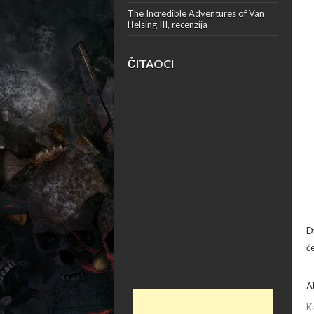
The Incredible Adventures of Van
Helsing III, recenzija
ČITAOCI
D
će
A
K