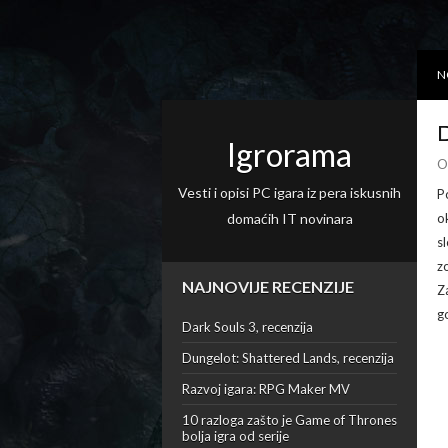
N
D
Igrorama
O
Vesti i opisi PC igara iz pera iskusnih
P
domaćih IT novinara
o
s
z
NAJNOVIJE RECENZIJE
Z
g
Dark Souls 3, recenzija
Dungelot: Shattered Lands, recenzija
Razvoj igara: RPG Maker MV
10 razloga zašto je Game of Thrones
bolja igra od serije