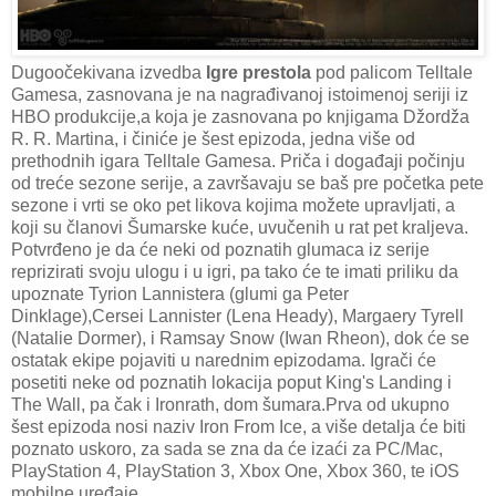
Dugoočekivana izvedba
Igre prestola
pod palicom Telltale
Gamesa, zasnovana je na nagrađivanoj istoimenoj seriji iz
HBO produkcije,a koja je zasnovana po knjigama Džordža
R. R. Martina, i činiće je šest epizoda, jedna više od
prethodnih igara Telltale Gamesa. Priča i događaji počinju
od treće sezone serije, a završavaju se baš pre početka pete
sezone i vrti se oko pet likova kojima možete upravljati, a
koji su članovi Šumarske kuće, uvučenih u rat pet kraljeva.
Potvrđeno je da će neki od poznatih glumaca iz serije
reprizirati svoju ulogu i u igri, pa tako će te imati priliku da
upoznate Tyrion Lannistera (glumi ga Peter
Dinklage),Cersei Lannister (Lena Heady), Margaery Tyrell
(Natalie Dormer), i Ramsay Snow (Iwan Rheon), dok će se
ostatak ekipe pojaviti u narednim epizodama. Igrači će
posetiti neke od poznatih lokacija poput King's Landing i
The Wall, pa čak i Ironrath, dom šumara.Prva od ukupno
šest epizoda nosi naziv Iron From Ice, a više detalja će biti
poznato uskoro, za sada se zna da će izaći za PC/Mac,
PlayStation 4, PlayStation 3, Xbox One, Xbox 360, te iOS
mobilne uređaje.