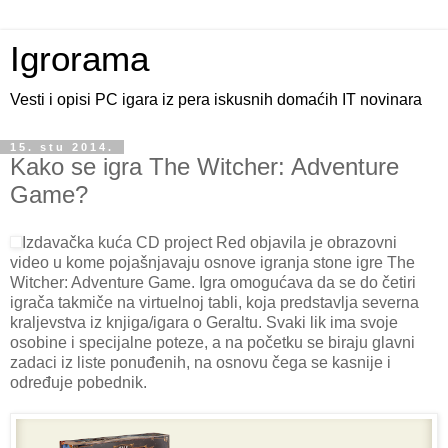
Igrorama
Vesti i opisi PC igara iz pera iskusnih domaćih IT novinara
15. stu 2014.
Kako se igra The Witcher: Adventure
Game?
Izdavačka kuća CD project Red objavila je obrazovni
video u kome pojašnjavaju osnove igranja stone igre The
Witcher: Adventure Game. Igra omogućava da se do četiri
igrača takmiče na virtuelnoj tabli, koja predstavlja severna
kraljevstva iz knjiga/igara o Geraltu. Svaki lik ima svoje
osobine i specijalne poteze, a na početku se biraju glavni
zadaci iz liste ponuđenih, na osnovu čega se kasnije i
određuje pobednik.