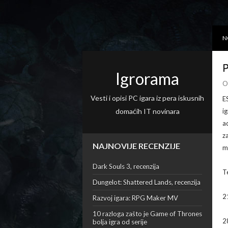
N
P
Igrorama
O
Vesti i opisi PC igara iz pera iskusnih
E
domaćih IT novinara
ig
a
z
NAJNOVIJE RECENZIJE
ma
Dark Souls 3, recenzija
T
Dungelot: Shattered Lands, recenzija
2
Razvoj igara: RPG Maker MV
10 razloga zašto je Game of Thrones
2
bolja igra od serije