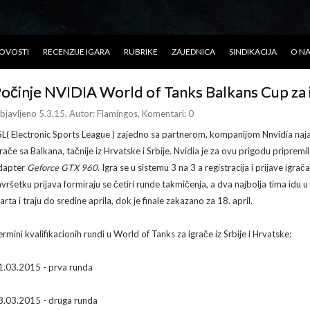
OVOSTI
RECENZIJE IGARA
RUBRIKE
ZAJEDNICA
SINDIKACIJA
O N
očinje NVIDIA World of Tanks Balkans Cup za ig
bjavljeno 5.3.15
, Autor:
Flamingos
, Komentari: 0
SL( Electronic Sports League ) zajedno sa partnerom, kompanijom Nnvidia naja
rače sa Balkana, tačnije iz Hrvatske i Srbije. Nvidia je za ovu prigodu pripremil
dapter
Geforce GTX 960
. Igra se u sistemu 3 na 3 a registracija i prijave igra
avršetku prijava formiraju se četiri runde takmičenja, a dva najbolja tima idu u 
rta i traju do sredine aprila, dok je finale zakazano za 18. april.
ermini kvalifikacionih rundi u World of Tanks za igrače iz Srbije i Hrvatske:
1.03.2015 - prva runda
8.03.2015 - druga runda