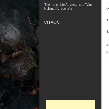
The Incredible Adventures of Van
0
Helsing III, recenzija
1
ČITAOCI
1
A
K