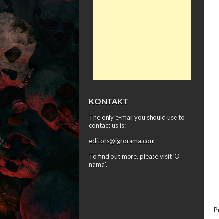
KONTAKT
The only e-mail you should use to
contact us is:
editors@igrorama.com
To find out more, please visit '
O
nama
'.
P