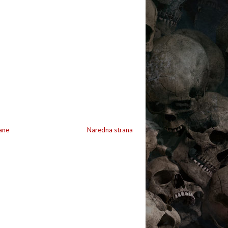
ane
Naredna strana