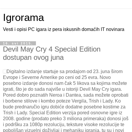
Igrorama
Vesti i opisi PC igara iz pera iskusnih domaćih IT novinara
16. svi 2015.
Devil May Cry 4 Special Edition
dostupan ovog juna
Digitalno izdanje startuje sa prodajom od 23. juna širom
Evrope i Severne Amerike po ceni od 25 evra. Novo
posebno izdanje donosi nam čak 5 likova sa kojima možete
igrati, što je do sada najviše u istoriji Devil May Cry igara.
Pored dobro poznatih Neroa i Dantea, sada možete oprobati
i borbene stilove i kombo poteze Vergila, Trish i Lady. Ko
bude prednaručio igru dobiće dodatne posebne kostime za
Trish i Lady. Special Edition verzija pored osnovne igre iz
2008. godine (prodato preko 3 miliona primeraka) donosi još
i podršku za 1080p rezoluciju, teksture visoke rezolucije te
poboljšan vizuelni doživljaj i mehaniku igranja, tu su i novi