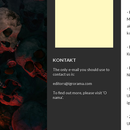
-
M
a
k
-
K
KONTAKT
-
The only e-mail you should use to
contact us is:
N
editors@igrorama.com
-
To find out more, please visit '
O
U
nama
'.
ig
-
U