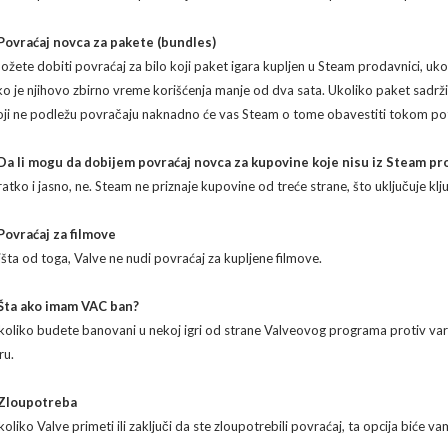
 Povraćaj novca za pakete (bundles)
ožete dobiti povraćaj za bilo koji paket igara kupljen u Steam prodavnici, ukoli
ko je njihovo zbirno vreme korišćenja manje od dva sata. Ukoliko paket sadrži
oji ne podležu povračaju naknadno će vas Steam o tome obavestiti tokom po
 Da li mogu da dobijem povraćaj novca za kupovine koje nisu iz Steam p
ratko i jasno, ne. Steam ne priznaje kupovine od treće strane, što uključuje klj
 Povraćaj za filmove
išta od toga, Valve ne nudi povraćaj za kupljene filmove.
 Šta ako imam VAC ban?
koliko budete banovani u nekoj igri od strane Valveovog programa protiv vara
ru.
 Zloupotreba
koliko Valve primeti ili zaključi da ste zloupotrebili povraćaj, ta opcija biće