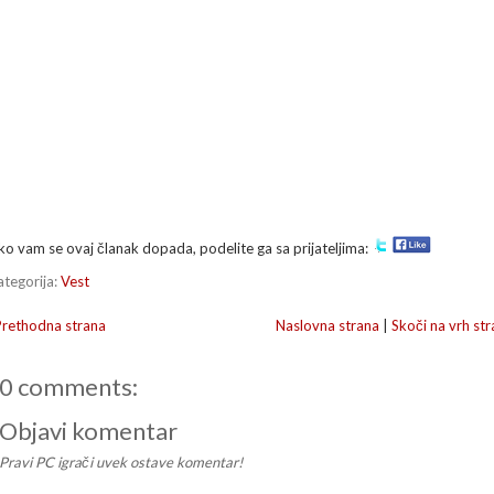
ko vam se ovaj članak dopada, podelite ga sa prijateljima:
ategorija:
Vest
Prethodna strana
Naslovna strana
|
Skoči na vrh str
0 comments:
Objavi komentar
Pravi PC igrači uvek ostave komentar!