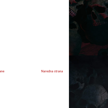
ane
Naredna strana