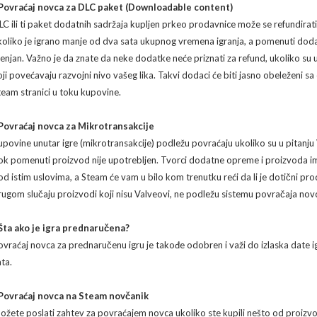
 Povraćaj novca za DLC paket (Downloadable content)
LC ili ti paket dodatnih sadržaja kupljen prkeo prodavnice može se refundira
koliko je igrano manje od dva sata ukupnog vremena igranja, a pomenuti dodatni 
enjan. Važno je da znate da neke dodatke neće priznati za refund, ukoliko su u
oji povećavaju razvojni nivo vašeg lika. Takvi dodaci će biti jasno obeleženi s
team stranici u toku kupovine.
 Povraćaj novca za Mikrotransakcije
upovine unutar igre (mikrotransakcije) podležu povraćaju ukoliko su u pitanju V
ok pomenuti proizvod nije upotrebljen. Tvorci dodatne opreme i proizvoda 
od istim uslovima, a Steam će vam u bilo kom trenutku reći da li je dotični 
rugom slučaju proizvodi koji nisu Valveovi, ne podležu sistemu povračaja nov
 Šta ako je igra prednaručena?
ovraćaj novca za prednaručenu igru je takođe odobren i važi do izlaska date ig
ata.
 Povraćaj novca na Steam novčanik
ožete poslati zahtev za povraćajem novca ukoliko ste kupili nešto od proizv