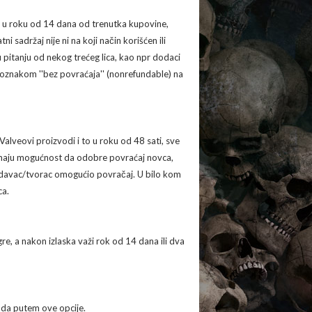
ti u roku od 14 dana od trenutka kupovine,
sadržaj nije ni na koji način korišćen ili
 pitanju od nekog trećeg lica, kao npr dodaci
a oznakom ''bez povraćaja'' (nonrefundable) na
alveovi proizvodi i to u roku od 48 sati, sve
imaju mogućnost da odobre povraćaj novca,
prodavac/tvorac omogućio povračaj. U bilo kom
ca.
re, a nakon izlaska važi rok od 14 dana ili dva
oda putem ove opcije.