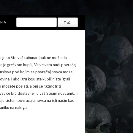
AMA
a je to što vaš računar ipak ne može da
 ste je greškom kupili, Valve vam nudi povraćaj
a i uslova pod kojim se povračaj novca može
e, i ako igru koju ste kupili niste igrali
možete poslati, a oni će razmotriti
 će biti dostavljen u vaš Steam novčanik, ili
vaju sistem povraćaja novca na isti način kao
čaniku na nalogu.