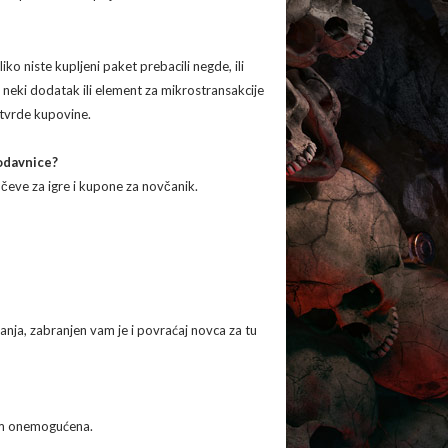
ko niste kupljeni paket prebacili negde, ili
 neki dodatak ili element za mikrostransakcije
tvrde kupovine.
rodavnice?
učeve za igre i kupone za novčanik.
nja, zabranjen vam je i povraćaj novca za tu
 vam onemogućena.