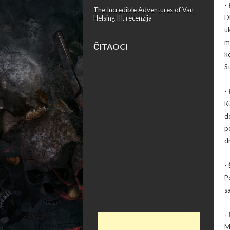
-
The Incredible Adventures of Van
D
Helsing III, recenzija
u
m
ČITAOCI
k
S
-
K
d
p
d
-
P
s
-
M