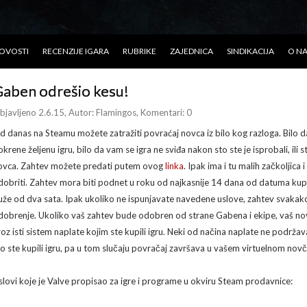
OVOSTI
RECENZIJE IGARA
RUBRIKE
ZAJEDNICA
SINDIKACIJA
O N
aben odrešio kesu!
bjavljeno 2.6.15
, Autor:
Flamingos
, Komentari: 0
d danas na Steamu možete zatražiti povraćaj novca iz bilo kog razloga. Bilo d
okrene željenu igru, bilo da vam se igra ne sviđa nakon sto ste je isprobali, ili
ovca. Zahtev možete predati putem ovog
linka
. Ipak ima i tu malih začkoljic
dobriti. Zahtev mora biti podnet u roku od najkasnije 14 dana od datuma kupovin
uže od dva sata. Ipak ukoliko ne ispunjavate navedene uslove, zahtev svakako 
dobrenje. Ukoliko vaš zahtev bude odobren od strane Gabena i ekipe, vaš novac
roz isti sistem naplate kojim ste kupili igru. Neki od načina naplate ne podrža
to ste kupili igru, pa u tom slučaju povračaj završava u vašem virtuelnom nov
slovi koje je Valve propisao za igre i programe u okviru Steam prodavnice: