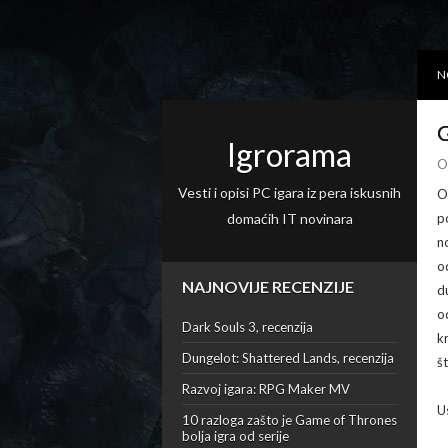
N
G
Igrorama
O
Vesti i opisi PC igara iz pera iskusnih
O
domaćih IT novinara
p
n
o
NAJNOVIJE RECENZIJE
d
o
Dark Souls 3, recenzija
k
Dungelot: Shattered Lands, recenzija
š
Razvoj igara: RPG Maker MV
U
10 razloga zašto je Game of Thrones
bolja igra od serije