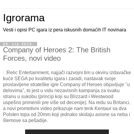
Igrorama
Vesti i opisi PC igara iz pera iskusnih domaćih IT novinara
28. srp 2015.
Company of Heroes 2: The British
Forces, novi video
Relic Entertainment, najjači razvojni tim u okviru izdavačke
kuće SEGA po kvalitetu igara i zaradi, nastavak svoje
proslavljene strateške igre Company of Heroes objavljuje "u
delovima", to jest u vidu nezavisnih kampanja za svaku
stranu u sukobu (princip koji su Blizzard i Westwood
uspešno primenili pre više od decenije). Na redu su Britanci,
a novi promotivni video prikazuje nam tenk Kentaur sa dva
Polsten topa od 20mm koji jednako skidaju avione sa neba i
šlemove sa pešadije.