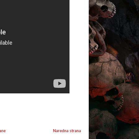
ane
Naredna strana