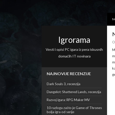
N
N
Igrorama
O
Vesti i opisi PC igara iz pera iskusnih
M
domaćih IT novinara
m
m
k
NAJNOVIJE RECENZIJE
g
Dark Souls 3, recenzija
Dungelot: Shattered Lands, recenzija
Razvoj igara: RPG Maker MV
10 razloga zašto je Game of Thrones
bolja igra od serije