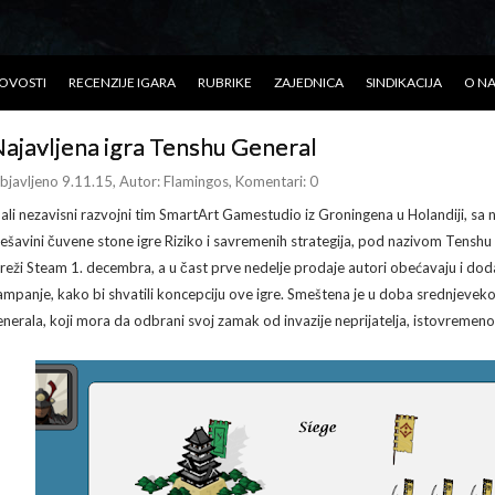
OVOSTI
RECENZIJE IGARA
RUBRIKE
ZAJEDNICA
SINDIKACIJA
O N
ajavljena igra Tenshu General
bjavljeno 9.11.15
, Autor:
Flamingos
, Komentari: 0
ali nezavisni razvojni tim SmartArt Gamestudio iz Groningena u Holandiji, sa 
ešavini čuvene stone igre Riziko i savremenih strategija, pod nazivom Tensh
reži Steam 1. decembra, a u čast prve nedelje prodaje autori obećavaju i dod
ampanje, kako bi shvatili koncepciju ove igre. Smeštena je u doba srednjevek
enerala, koji mora da odbrani svoj zamak od invazije neprijatelja, istovremeno 