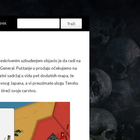
AMA
neskrivenim uzbuđenjem objavio je da radi na
u General. Puštanje u prodaju očekujemo na
atni sadržaj u vidu pet dodatnih mapa, te
ovnog Japana, a vi preuzimate ulogu Tenshu
šireći svoje carstvo.