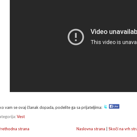
ko vam se ovaj članak dopada, podelite ga sa prijateljima:
ategorija:
Vest
Prethodna strana
Naslovna strana
|
Skoči na vrh str