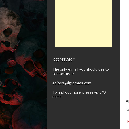
KONTAKT
The only e-mail you should use to
contact us is:
editors@igrorama.com
To find out more, please visit '
O
nama
'.
A
K