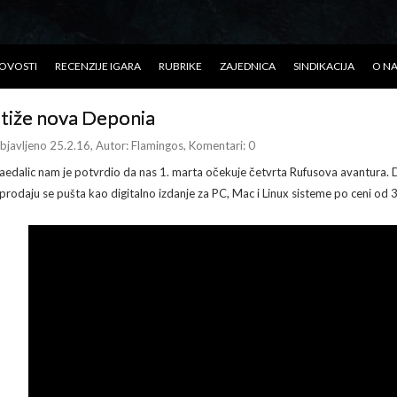
OVOSTI
RECENZIJE IGARA
RUBRIKE
ZAJEDNICA
SINDIKACIJA
O N
tiže nova Deponia
bjavljeno 25.2.16
, Autor:
Flamingos
, Komentari: 0
aedalic nam je potvrdio da nas 1. marta očekuje četvrta Rufusova avantura.
 prodaju se pušta kao digitalno izdanje za PC, Mac i Linux sisteme po ceni od 