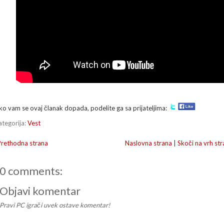
ko vam se ovaj članak dopada, podelite ga sa prijateljima:
ategorija:
Vest
Prethodna strana
Naslovna strana
|
Skoči na vrh str
0 comments:
Objavi komentar
Pravi PC igrači uvek ostave komentar!