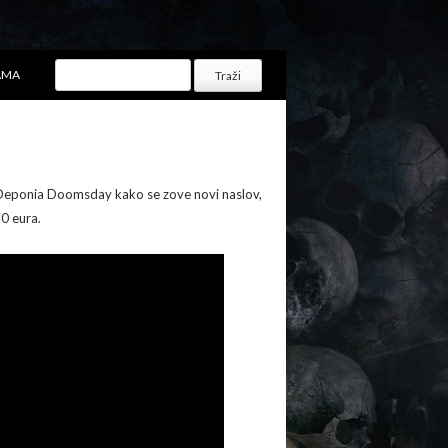
AMA
 Deponia Doomsday kako se zove novi naslov,
30 eura.