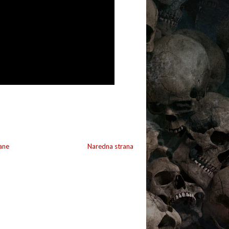
ane
Naredna strana