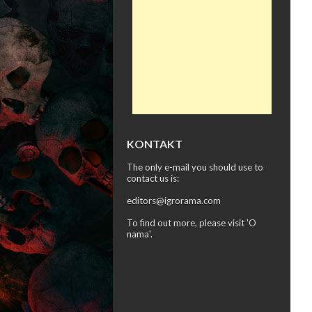
KONTAKT
The only e-mail you should use to
contact us is:
editors@igrorama.com
To find out more, please visit '
O
nama
'.