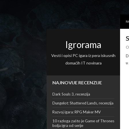
N
S
Igrorama
O
Vesti i opisi PC igara iz pera iskusnih
D
domaćih IT novinara
u
NAJNOVIJE RECENZIJE
Dark Souls 3, recenzija
Dungelot: Shattered Lands, recenzija
Razvoj igara: RPG Maker MV
10 razloga zašto je Game of Thrones
bolja igra od serije