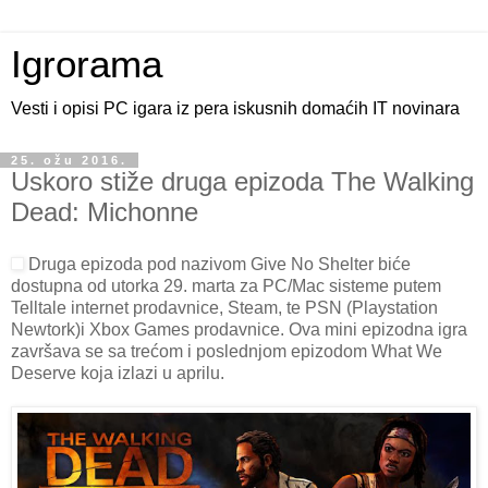
Igrorama
Vesti i opisi PC igara iz pera iskusnih domaćih IT novinara
25. ožu 2016.
Uskoro stiže druga epizoda The Walking
Dead: Michonne
Druga epizoda pod nazivom Give No Shelter biće
dostupna od utorka 29. marta za PC/Mac sisteme putem
Telltale internet prodavnice, Steam, te PSN (Playstation
Newtork)i Xbox Games prodavnice. Ova mini epizodna igra
završava se sa trećom i poslednjom epizodom What We
Deserve koja izlazi u aprilu.