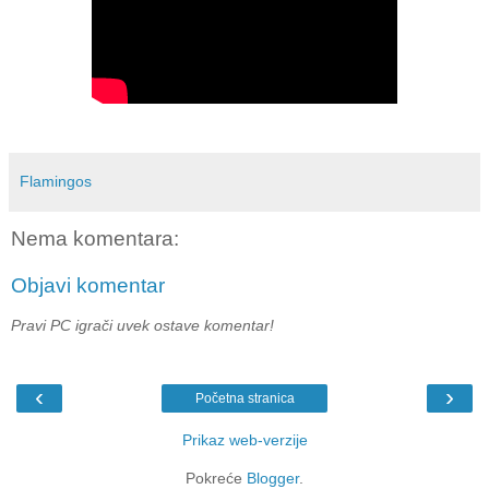
Flamingos
Nema komentara:
Objavi komentar
Pravi PC igrači uvek ostave komentar!
‹
›
Početna stranica
Prikaz web-verzije
Pokreće
Blogger
.