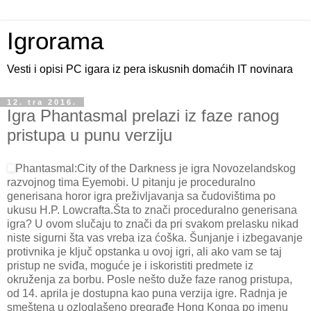
Igrorama
Vesti i opisi PC igara iz pera iskusnih domaćih IT novinara
12. tra 2016.
Igra Phantasmal prelazi iz faze ranog
pristupa u punu verziju
Phantasmal:City of the Darkness je igra Novozelandskog
razvojnog tima Eyemobi. U pitanju je proceduralno
generisana horor igra preživljavanja sa čudovištima po
ukusu H.P. Lowcrafta.Šta to znači proceduralno generisana
igra? U ovom slučaju to znači da pri svakom prelasku nikad
niste sigurni šta vas vreba iza ćoška. Šunjanje i izbegavanje
protivnika je ključ opstanka u ovoj igri, ali ako vam se taj
pristup ne sviđa, moguće je i iskoristiti predmete iz
okruženja za borbu. Posle nešto duže faze ranog pristupa,
od 14. aprila je dostupna kao puna verzija igre. Radnja je
smeštena u ozloglašeno pregrađe Hong Konga po imenu