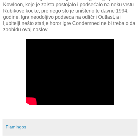
Kowloon, koje je zaista postojalo i podsećalo na neku vrstu
Rubikove kocke, pre nego sto je uništeno te davne 1994.
godine. Igra neodoljivo podseća na odlični Outlast, a i
ljubitelji nešto starije horor igre Condemned ne bi trebalo da
zaobiđu ovaj naslov.
Flamingos