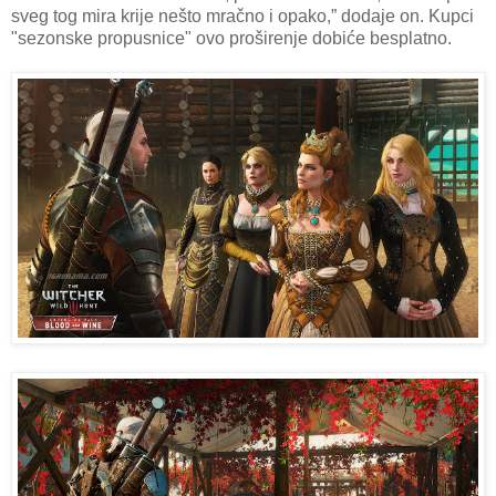
sveg tog mira krije nešto mračno i opako,” dodaje on. Kupci
"sezonske propusnice" ovo proširenje dobiće besplatno.