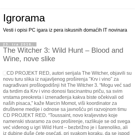
Igrorama
Vesti i opisi PC igara iz pera iskusnih domaćih IT novinara
23. tra 2016.
The Witcher 3: Wild Hunt – Blood and
Wine, nove slike
CD PROJEKT RED, autori serijala The Witcher, objavili su
novu turu slika iz najavljenog proširenja "Krv i vino" za
nagrađivani prošlogodišnji hit The Witcher 3. “Mogu već sad
da tvrdim da Krv i vino donosi fascinantnu priču, sa svim
vrstama preokreta i iznenađenja kakva biste očekivali od
naših pisaca,” kaže Marcin Momot, viši koordinator za
društvene medije i odnose sa javnošću pri razvojnom timu
CD PROJEKT RED. “Toussaint, novo kraljevstvo koje
namenski stvaramo za ovo proširenje, razlikuje se od svega
već viđenog u igri Wild Hunt – bezbrižno je i šarenoliko, ali
iz dubine duše ćete osećati, pri svakom koraku, da se ispod