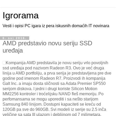
Igrorama
Vesti i opisi PC igara iz pera iskusnih domaćih IT novinara
6. svi 2016.
AMD predstavio novu seriju SSD
uređaja
Kompanija AMD predstavila je novu seriju vrlo povoljnih
ssd uređaja pod nazivom Radeon R3. Ovo je već druga
linija u AMD portfoliju, a prva serija je predstavljena pre dve
godine pod imenom Radeon R7. Proizvodi ih kompanija
Galt Inc. a imaju dosta sličnosti sa Adata Premier SP550
serijom diskova. I jedni i drugi koriste Silicon Motion
MM2256 kontroler i troćelijsku NAND fleš memoriju. Po
perfomansama se mogu uporediti i sa nešto starijom
Samsung 840 linijom. Dostupni kapaciteti se kreću od
120GB pa sve do 960GB. Svi modeli iz serije su 2.5 inča
veličine sa sata III ulazom i debljinom od 7 milimetara.