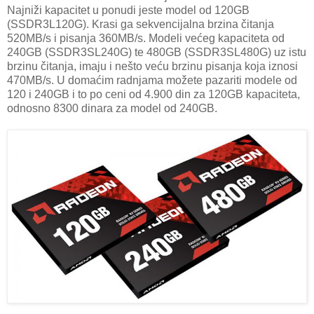
Najniži kapacitet u ponudi jeste model od 120GB
(SSDR3L120G). Krasi ga sekvencijalna brzina čitanja
520MB/s i pisanja 360MB/s. Modeli većeg kapaciteta od
240GB (SSDR3SL240G) te 480GB (SSDR3SL480G) uz istu
brzinu čitanja, imaju i nešto veću brzinu pisanja koja iznosi
470MB/s. U domaćim radnjama možete pazariti modele od
120 i 240GB i to po ceni od 4.900 din za 120GB kapaciteta,
odnosno 8300 dinara za model od 240GB.