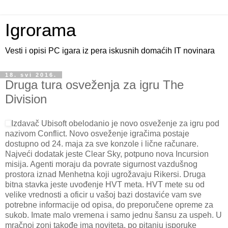
Igrorama
Vesti i opisi PC igara iz pera iskusnih domaćih IT novinara
18. svi 2016.
Druga tura osveženja za igru The
Division
Izdavač Ubisoft obelodanio je novo osveženje za igru pod
nazivom Conflict. Novo osveženje igračima postaje
dostupno od 24. maja za sve konzole i lične računare.
Najveći dodatak jeste Clear Sky, potpuno nova Incursion
misija. Agenti moraju da povrate sigurnost vazdušnog
prostora iznad Menhetna koji ugrožavaju Rikersi. Druga
bitna stavka jeste uvođenje HVT meta. HVT mete su od
velike vrednosti a oficir u vašoj bazi dostaviće vam sve
potrebne informacije od opisa, do preporučene opreme za
sukob. Imate malo vremena i samo jednu šansu za uspeh. U
mračnoj zoni takođe ima noviteta, po pitanju isporuke