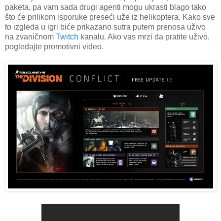
paketa, pa vam sada drugi agenti mogu ukrasti blago tako
što će prilikom isporuke preseći uže iz helikoptera. Kako sve
to izgleda u igri biće prikazano sutra putem prenosa uživo
na zvaničnom
Twitch
kanalu. Ako vas mrzi da pratite uživo,
pogledajte promotivni video.