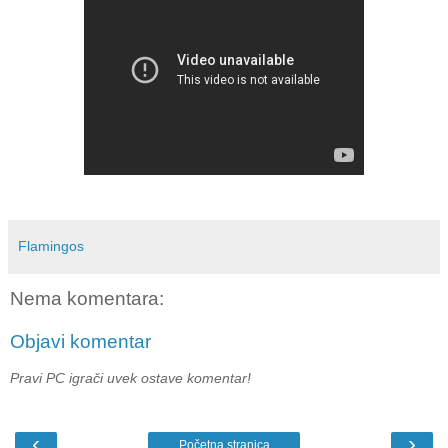
Flamingos
Nema komentara:
Objavi komentar
Pravi PC igrači uvek ostave komentar!
‹
›
Početna stranica