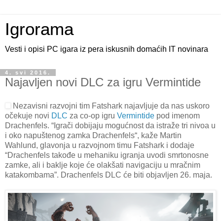
Igrorama
Vesti i opisi PC igara iz pera iskusnih domaćih IT novinara
4. svi 2016.
Najavljen novi DLC za igru Vermintide
Nezavisni razvojni tim Fatshark najavljuje da nas uskoro
očekuje novi
DLC
za co-op igru
Vermintide
pod imenom
Drachenfels. “Igrači dobijaju mogućnost da istraže tri nivoa u
i oko napuštenog zamka Drachenfels“, kaže Martin
Wahlund, glavonja u razvojnom timu Fatshark i dodaje
“Drachenfels takođe u mehaniku igranja uvodi smrtonosne
zamke, ali i baklje koje će olakšati navigaciju u mračnim
katakombama”. Drachenfels DLC će biti objavljen 26. maja.