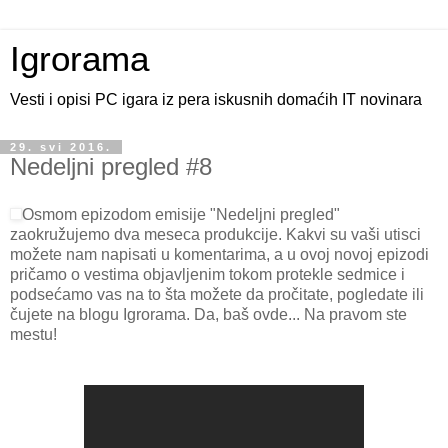
Igrorama
Vesti i opisi PC igara iz pera iskusnih domaćih IT novinara
29. svi 2016.
Nedeljni pregled #8
Osmom epizodom emisije "Nedeljni pregled"
zaokružujemo dva meseca produkcije. Kakvi su vaši utisci
možete nam napisati u komentarima, a u ovoj novoj epizodi
pričamo o vestima objavljenim tokom protekle sedmice i
podsećamo vas na to šta možete da pročitate, pogledate ili
čujete na blogu Igrorama. Da, baš ovde... Na pravom ste
mestu!