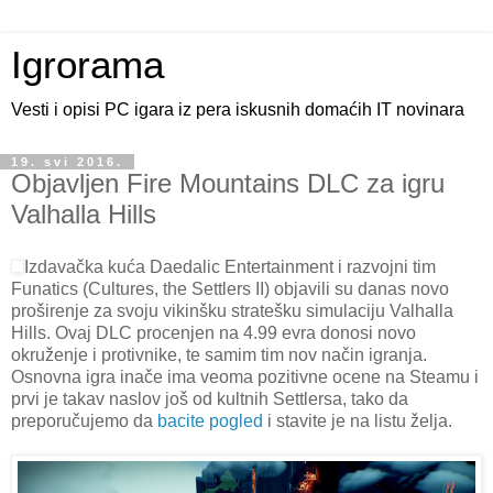
Igrorama
Vesti i opisi PC igara iz pera iskusnih domaćih IT novinara
19. svi 2016.
Objavljen Fire Mountains DLC za igru
Valhalla Hills
Izdavačka kuća Daedalic Entertainment i razvojni tim
Funatics (Cultures, the Settlers II) objavili su danas novo
proširenje za svoju vikinšku stratešku simulaciju Valhalla
Hills. Ovaj DLC procenjen na 4.99 evra donosi novo
okruženje i protivnike, te samim tim nov način igranja.
Osnovna igra inače ima veoma pozitivne ocene na Steamu i
prvi je takav naslov još od kultnih Settlersa, tako da
preporučujemo da
bacite pogled
i stavite je na listu želja.