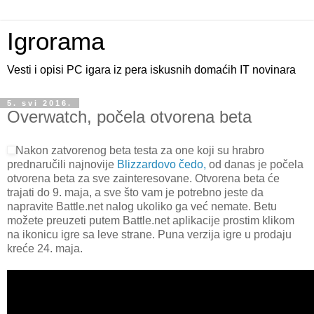
Igrorama
Vesti i opisi PC igara iz pera iskusnih domaćih IT novinara
5. svi 2016.
Overwatch, počela otvorena beta
Nakon zatvorenog beta testa za one koji su hrabro
prednaručili najnovije
Blizzardovo čedo,
od danas je počela
otvorena beta za sve zainteresovane. Otvorena beta će
trajati do 9. maja, a sve što vam je potrebno jeste da
napravite Battle.net nalog ukoliko ga već nemate. Betu
možete preuzeti putem Battle.net aplikacije prostim klikom
na ikonicu igre sa leve strane. Puna verzija igre u prodaju
kreće 24. maja.