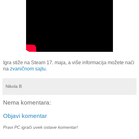
Igra stiže na Steam 17. maja, a više informacija možete naći
na
zvaničnom sajtu
.
Nikola B
Nema komentara:
Objavi komentar
Pravi PC igrači uvek ostave komentar!