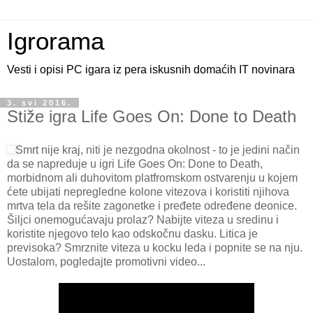
Igrorama
Vesti i opisi PC igara iz pera iskusnih domaćih IT novinara
3. svi 2016.
Stiže igra Life Goes On: Done to Death
Smrt nije kraj, niti je nezgodna okolnost - to je jedini način
da se napreduje u igri Life Goes On: Done to Death,
morbidnom ali duhovitom platfromskom ostvarenju u kojem
ćete ubijati nepregledne kolone vitezova i koristiti njihova
mrtva tela da rešite zagonetke i pređete određene deonice.
Šiljci onemogućavaju prolaz? Nabijte viteza u sredinu i
koristite njegovo telo kao odskočnu dasku. Litica je
previsoka? Smrznite viteza u kocku leda i popnite se na nju.
Uostalom, pogledajte promotivni video...