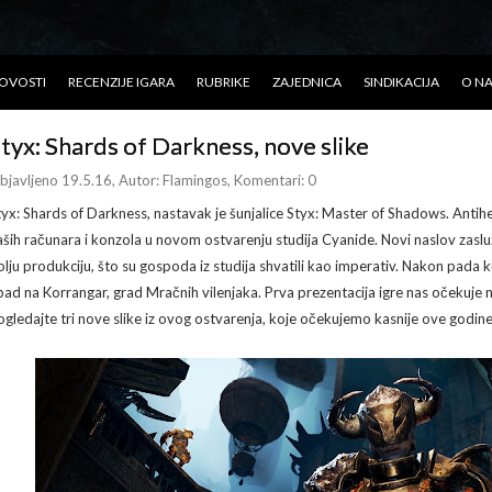
OVOSTI
RECENZIJE IGARA
RUBRIKE
ZAJEDNICA
SINDIKACIJA
O N
tyx: Shards of Darkness, nove slike
bjavljeno 19.5.16
, Autor:
Flamingos
, Komentari: 0
tyx: Shards of Darkness, nastavak je šunjalice Styx: Master of Shadows. Antih
aših računara i konzola u novom ostvarenju studija Cyanide. Novi naslov zaslužu
olju produkciju, što su gospoda iz studija shvatili kao imperativ. Nakon pada
pad na Korrangar, grad Mračnih vilenjaka. Prva prezentacija igre nas očekuje 
ogledajte tri nove slike iz ovog ostvarenja, koje očekujemo kasnije ove godine