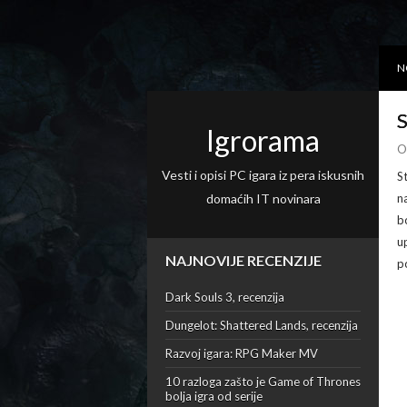
N
S
Igrorama
O
Vesti i opisi PC igara iz pera iskusnih
S
domaćih IT novinara
n
b
u
NAJNOVIJE RECENZIJE
p
Dark Souls 3, recenzija
Dungelot: Shattered Lands, recenzija
Razvoj igara: RPG Maker MV
10 razloga zašto je Game of Thrones
bolja igra od serije