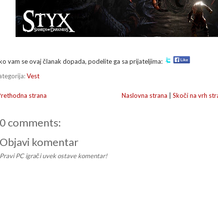
ko vam se ovaj članak dopada, podelite ga sa prijateljima:
ategorija:
Vest
Prethodna strana
Naslovna strana
|
Skoči na vrh str
0 comments:
Objavi komentar
Pravi PC igrači uvek ostave komentar!