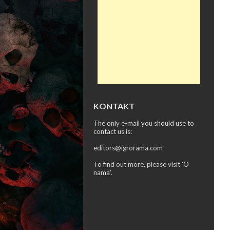
KONTAKT
The only e-mail you should use to
contact us is:
editors@igrorama.com
To find out more, please visit '
O
nama
'.