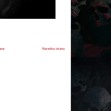
ane
Naredna strana