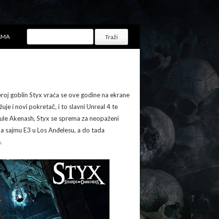
AMA
eroj goblin Styx vraća se ove godine na ekrane
je i novi pokretač, i to slavni Unreal 4 te
 kule Akenash, Styx se sprema za neopaženi
na sajmu E3 u Los Anđelesu, a do tada
.