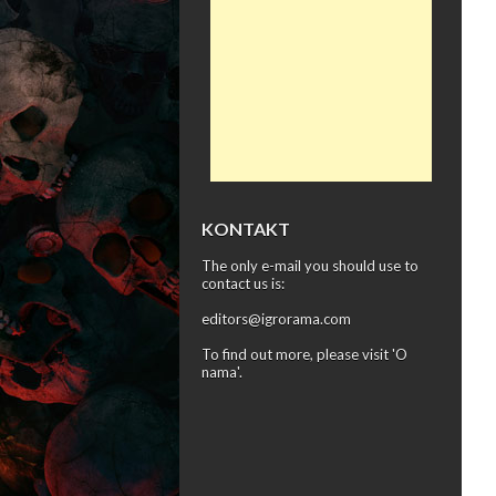
KONTAKT
The only e-mail you should use to
contact us is:
editors@igrorama.com
To find out more, please visit '
O
nama
'.