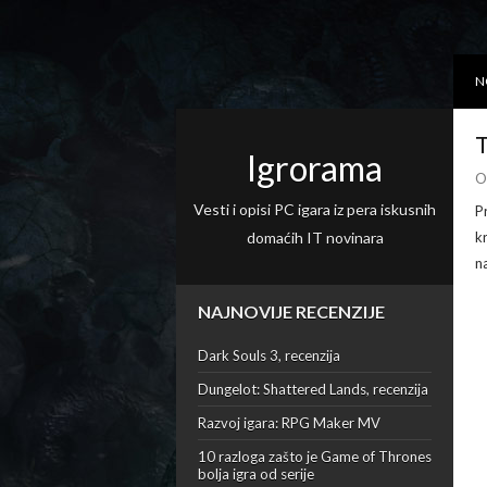
N
T
Igrorama
O
Vesti i opisi PC igara iz pera iskusnih
P
domaćih IT novinara
k
n
NAJNOVIJE RECENZIJE
Dark Souls 3, recenzija
Dungelot: Shattered Lands, recenzija
Razvoj igara: RPG Maker MV
10 razloga zašto je Game of Thrones
bolja igra od serije