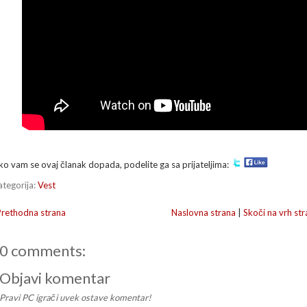
ko vam se ovaj članak dopada, podelite ga sa prijateljima:
ategorija:
Vest
Prethodna strana
Naslovna strana
|
Skoči na vrh str
0 comments:
Objavi komentar
Pravi PC igrači uvek ostave komentar!