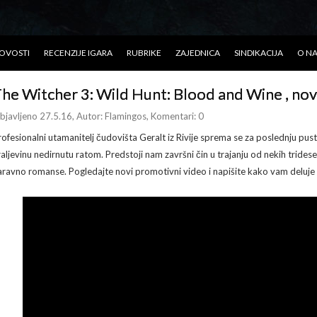
OVOSTI
RECENZIJE IGARA
RUBRIKE
ZAJEDNICA
SINDIKACIJA
O N
he Witcher 3: Wild Hunt: Blood and Wine , nov
bjavljeno 27.5.16
, Autor:
Flamingos
, Komentari: 0
rofesionalni utamanitelj čudovišta Geralt iz Rivije sprema se za poslednju pust
raljevinu nedirnutu ratom. Predstoji nam završni čin u trajanju od nekih trides
aravno romanse. Pogledajte novi promotivni video i napišite kako vam deluje