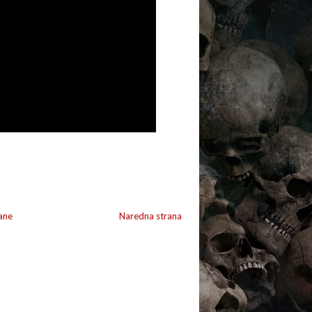
ane
Naredna strana