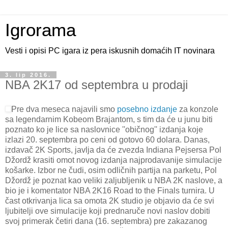
Igrorama
Vesti i opisi PC igara iz pera iskusnih domaćih IT novinara
3. lip 2016.
NBA 2K17 od septembra u prodaji
Pre dva meseca najavili smo
posebno izdanje
za konzole
sa legendarnim Kobeom Brajantom, s tim da će u junu biti
poznato ko je lice sa naslovnice ''običnog'' izdanja koje
izlazi 20. septembra po ceni od gotovo 60 dolara. Danas,
izdavač 2K Sports, javlja da će zvezda Indiana Pejsersa Pol
Džordž krasiti omot novog izdanja najprodavanije simulacije
košarke. Izbor ne čudi, osim odličnih partija na parketu, Pol
Džordž je poznat kao veliki zaljubljenik u NBA 2K naslove, a
bio je i komentator NBA 2K16 Road to the Finals turnira. U
čast otkrivanja lica sa omota 2K studio je objavio da će svi
ljubitelji ove simulacije koji prednaruče novi naslov dobiti
svoj primerak četiri dana (16. septembra) pre zakazanog