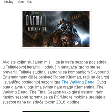
pristup internetu.
Ako ste kojim slučajem mislili da je treća sezona poslednja
u Telltaleovoj iteraciji 'Hodajućih mrtavaca' grdno ste se
prevarili. Telltale studio u saradnji sa kompanijom Skybound
Entertainment čiji je osnivač Robert Kirkman, radi na četvrtoj
i zvanično poslednjoj sezoni igre
The Walking Dead
. Ovog
puta glavnu ulogu ima svima nam draga Klementina. The
Walking Dead: The Final Season kako glasi trenutni radni
naslov sezone sprema se za PC/Mac te mobilne uređaje a
svetlost dana ugledaće tokom 2018. godine.