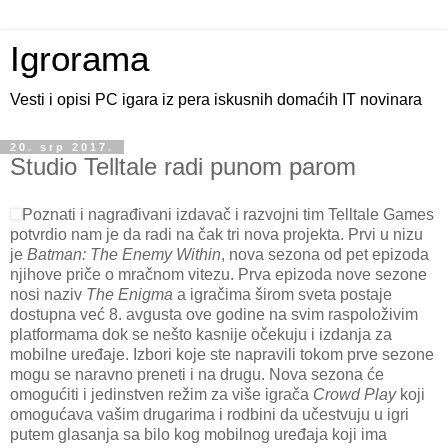
Igrorama
Vesti i opisi PC igara iz pera iskusnih domaćih IT novinara
20. srp 2017.
Studio Telltale radi punom parom
Poznati i nagrađivani izdavač i razvojni tim Telltale Games
potvrdio nam je da radi na čak tri nova projekta. Prvi u nizu
je
Batman: The Enemy Within
, nova sezona od pet epizoda
njihove priče o mračnom vitezu. Prva epizoda nove sezone
nosi naziv
The Enigma
a igračima širom sveta postaje
dostupna već 8. avgusta ove godine na svim raspoloživim
platformama dok se nešto kasnije očekuju i izdanja za
mobilne uređaje. Izbori koje ste napravili tokom prve sezone
mogu se naravno preneti i na drugu. Nova sezona će
omogućiti i jedinstven režim za više igrača
Crowd Play
koji
omogućava vašim drugarima i rodbini da učestvuju u igri
putem glasanja sa bilo kog mobilnog uređaja koji ima