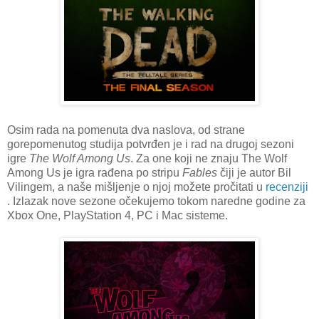
Osim rada na pomenuta dva naslova, od strane
gorepomenutog studija potvrđen je i rad na drugoj sezoni
igre
The Wolf Among Us
. Za one koji ne znaju The Wolf
Among Us je igra rađena po stripu
Fables
čiji je autor Bil
Vilingem, a naše mišljenje o njoj možete pročitati u
recenziji
. Izlazak nove sezone očekujemo tokom naredne godine za
Xbox One, PlayStation 4, PC i Mac sisteme.