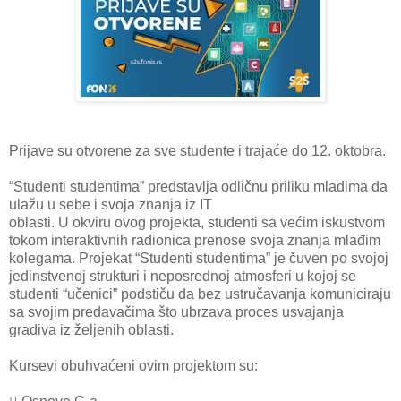
Prijave su otvorene za sve studente i trajaće do 12. oktobra.
“Studenti studentima” predstavlja odličnu priliku mladima da
ulažu u sebe i svoja znanja iz IT
oblasti. U okviru ovog projekta, studenti sa većim iskustvom
tokom interaktivnih radionica prenose svoja znanja mlađim
kolegama. Projekat “Studenti studentima” je čuven po svojoj
jedinstvenoj strukturi i neposrednoj atmosferi u kojoj se
studenti “učenici” podstiču da bez ustručavanja komuniciraju
sa svojim predavačima što ubrzava proces usvajanja
gradiva iz željenih oblasti.
Kursevi obuhvaćeni ovim projektom su: