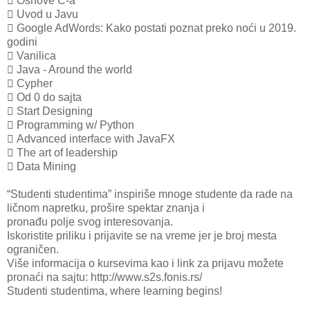
 Osnove C-a
 Uvod u Javu
 Google AdWords: Kako postati poznat preko noći u 2019.
godini
 Vanilica
 Java - Around the world
 Cypher
 Od 0 do sajta
 Start Designing
 Programming w/ Python
 Advanced interface with JavaFX
 The art of leadership
 Data Mining
“Studenti studentima” inspiriše mnoge studente da rade na
ličnom napretku, prošire spektar znanja i
pronađu polje svog interesovanja.
Iskoristite priliku i prijavite se na vreme jer je broj mesta
ograničen.
Više informacija o kursevima kao i link za prijavu možete
pronaći na sajtu: http://www.s2s.fonis.rs/
Studenti studentima, where learning begins!