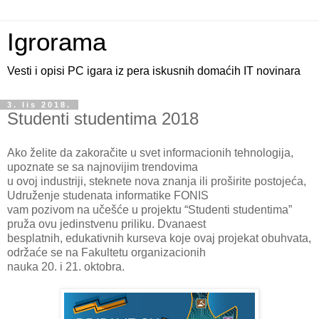
Igrorama
Vesti i opisi PC igara iz pera iskusnih domaćih IT novinara
3. lis 2018.
Studenti studentima 2018
Ako želite da zakoračite u svet informacionih tehnologija,
upoznate se sa najnovijim trendovima
u ovoj industriji, steknete nova znanja ili proširite postojeća,
Udruženje studenata informatike FONIS
vam pozivom na učešće u projektu “Studenti studentima”
pruža ovu jedinstvenu priliku. Dvanaest
besplatnih, edukativnih kurseva koje ovaj projekat obuhvata,
održaće se na Fakultetu organizacionih
nauka 20. i 21. oktobra.