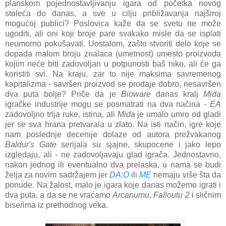
planskom pojednostavljivanju igara od početka novog
stoleća do danas, a sve u cilju približavanja najširoj
mogućoj publici? Poslovica kaže da se svetu ne može
ugoditi, ali oni koji broje pare svakako misle da se isplati
neumorno pokušavati. Uostalom, zašto stvoriti delo koje se
dopada malom broju znalaca (umetnost) umesto proizvoda
kojim neće biti zadovoljan u potpunosti baš niko, ali će ga
koristiti svi. Na kraju, zar to nije maksima savremenog
kapitalizma - savršen proizvod se prodaje dobro, nesavršen
dva puta bolje? Priče da je
Bioware
danas kralj
Mida
igračke industrije mogu se posmatrati na dva načina -
EA
zadovoljno trlja ruke, istina, ali
Mida
je umalo umro od gladi
jer se sva hrana pretvarala u zlato. Na isti način, igre koje
nam poslednje decenije dolaze od autora prežvakanog
Baldur's Gate
serijala su sjajne, skupocene i jako lepo
izgledaju, ali - ne zadovoljavaju glad igrača. Jednostavno,
nakon jednog ili eventualno dva prelaska, u nama se budi
želja za novim sadržajem jer
DA:O
ili
ME
nemaju više šta da
ponude. Na žalost, malo je igara koje danas možemo igrati i
dva puta, a da se ne vraćamo
Arcanumu
,
Falloutu 2
i sličnim
biserima iz prethodnog veka.