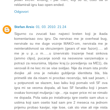
reklamirali igru kao open-ended.
Odgovori
Stefan Arsic
01. 03. 2010. 21:24
Sigurno cu zvucati kao najveci kreten koji je ikada
komentarisao ovu igru. Da nervirao me je overheat bug,
nervirale su me duge voznje MAKO-om, nervirala me je
neinteraktivnost sa okruzenjem (gears of war fazon)..... ali
me je u p...u m......u iznerviralo trazenje heat sinkova
(ammo clips), pucanje sondi na nesvesne vanzemaljce u
potrazi za resursima, bljutav kraj (u poredjenju sa ME1), da
verovali ili ne kec mi se vise svidjao. Nije da imam ista protiv
dvojke ,ali ona je nekako gubljenje identiteta bla, bla
primetili ste da nisam ni procitao recenziju, tek sad jesam, i
u potpunosti se slazem, kao laiku koji pomalo voli SF ova
igra mi se veoma dopala, ali kao SF fanatiku koji i jesam
ovakav koncept muljanja i sje....nja super price mi se nimalo
ne dopada. Pola sata po instaliranju igre osetio sam ukus u
ustima koji sam osetio kad sam pre 2 meseca na jednom
prijemu probao kavijar, nije lose, cak sto vise ali nije nista