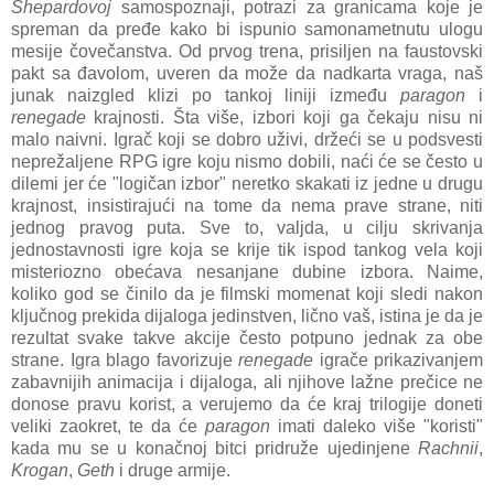
Shepardovoj
samospoznaji, potrazi za granicama koje je
spreman da pređe kako bi ispunio samonametnutu ulogu
mesije čovečanstva. Od prvog trena, prisiljen na faustovski
pakt sa đavolom, uveren da može da nadkarta vraga, naš
junak naizgled klizi po tankoj liniji između
paragon
i
renegade
krajnosti. Šta više, izbori koji ga čekaju nisu ni
malo naivni. Igrač koji se dobro uživi, držeći se u podsvesti
neprežaljene RPG igre koju nismo dobili, naći će se često u
dilemi jer će "logičan izbor" neretko skakati iz jedne u drugu
krajnost, insistirajući na tome da nema prave strane, niti
jednog pravog puta. Sve to, valjda, u cilju skrivanja
jednostavnosti igre koja se krije tik ispod tankog vela koji
misteriozno obećava nesanjane dubine izbora. Naime,
koliko god se činilo da je filmski momenat koji sledi nakon
ključnog prekida dijaloga jedinstven, lično vaš, istina je da je
rezultat svake takve akcije često potpuno jednak za obe
strane. Igra blago favorizuje
renegade
igrače prikazivanjem
zabavnijih animacija i dijaloga, ali njihove lažne prečice ne
donose pravu korist, a verujemo da će kraj trilogije doneti
veliki zaokret, te da će
paragon
imati daleko više "koristi"
kada mu se u konačnoj bitci pridruže ujedinjene
Rachnii
,
Krogan
,
Geth
i druge armije.