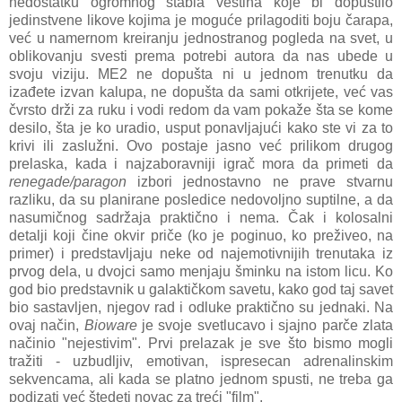
nedostatku ogromnog stabla veština koje bi dopustilo
jedinstvene likove kojima je moguće prilagoditi boju čarapa,
već u namernom kreiranju jednostranog pogleda na svet, u
oblikovanju svesti prema potrebi autora da nas ubede u
svoju viziju. ME2 ne dopušta ni u jednom trenutku da
izađete izvan kalupa, ne dopušta da sami otkrijete, već vas
čvrsto drži za ruku i vodi redom da vam pokaže šta se kome
desilo, šta je ko uradio, usput ponavljajući kako ste vi za to
krivi ili zaslužni. Ovo postaje jasno već prilikom drugog
prelaska, kada i najzaboravniji igrač mora da primeti da
renegade/paragon
izbori jednostavno ne prave stvarnu
razliku, da su planirane posledice nedovoljno suptilne, a da
nasumičnog sadržaja praktično i nema. Čak i kolosalni
detalji koji čine okvir priče (ko je poginuo, ko preživeo, na
primer) i predstavljaju neke od najemotivnijih trenutaka iz
prvog dela, u dvojci samo menjaju šminku na istom licu. Ko
god bio predstavnik u galaktičkom savetu, kako god taj savet
bio sastavljen, njegov rad i odluke praktično su jednaki. Na
ovaj način,
Bioware
je svoje svetlucavo i sjajno parče zlata
načinio "nejestivim". Prvi prelazak je sve što bismo mogli
tražiti - uzbudljiv, emotivan, ispresecan adrenalinskim
sekvencama, ali kada se platno jednom spusti, ne treba ga
podizati već štedeti novac za treći "film".