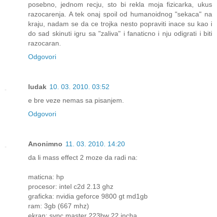
posebno, jednom recju, sto bi rekla moja fizicarka, ukus
razocarenja. A tek onaj spoil od humanoidnog "sekaca" na
kraju, nadam se da ce trojka nesto popraviti inace su kao i
do sad skinuti igru sa "zaliva" i fanaticno i nju odigrati i biti
razocaran.
Odgovori
ludak
10. 03. 2010. 03:52
e bre veze nemas sa pisanjem.
Odgovori
Anonimno
11. 03. 2010. 14:20
da li mass effect 2 moze da radi na:
maticna: hp
procesor: intel c2d 2.13 ghz
graficka: nvidia geforce 9800 gt md1gb
ram: 3gb (667 mhz)
ekran: sync master 223bw 22 incha