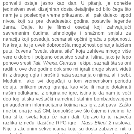
pohvaliti ostaje jasno kao dan. U pitanju je donekle
jedinstven svet, dizajniran dosta detaljnije od bilo čega što
nam je u poslednje vreme prikazano, ali ipak daleko ispod
nivoa koji su pre dvadesetak godina postavile legende
žanra. Dalje, tu je filmski osećaj koji zahvajujući
savremenim čudima tehnologije i snažnom smislu za
naraciju koji poseduju scenaristi opčini igrača u potpunosti.
Na kraju, tu je uvek dobrodošla mogućnost opiranja lakšem
putu, čuvena "svetla strana sile" koja zahteva mnogo više
vere u dobro i potpuno odsustvo straha. Istina, jako je lepo
ponovo sresti
Tali, Wrexa, Garrusa
i ekipu, saznati šta su oni
radili u ove dve godine dok smo mi igrali druge stvari, videti
ih iz drugog ugla i proširiti naša saznanja o njima, ali i sebi.
Međutim, iako svi događaji u tom vremenskom periodu
deluju, prilikom prvog igranja, kao više ili manje dotaknuti
našim odlukama iz originalne igre, istina je da nam je veći
deo tog utiska veštački nametnut stalnim bombardovanjem
prilagođenim informacijama kojima nas igra zatrpava. Zašto
i ne bi, ona je naš GM, kontroliše sve što čujemo i vidimo, te
bira sliku sveta koju će nam dati. Upravo tu je najveća
razlika između klasične RPG igre i
Mass Effect 2
naslova.
Nije u akcionim sekvencama koje su dosta zabavne, niti u