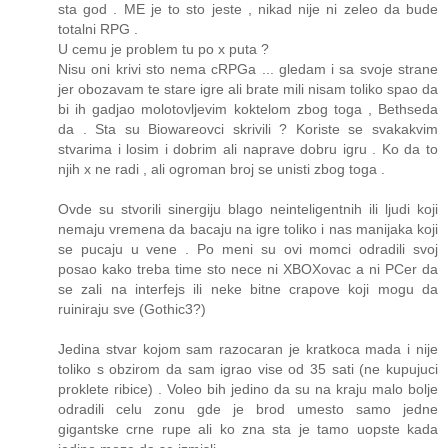
sta god . ME je to sto jeste , nikad nije ni zeleo da bude
totalni RPG .
U cemu je problem tu po x puta ?
Nisu oni krivi sto nema cRPGa ... gledam i sa svoje strane
jer obozavam te stare igre ali brate mili nisam toliko spao da
bi ih gadjao molotovljevim koktelom zbog toga , Bethseda
da . Sta su Biowareovci skrivili ? Koriste se svakakvim
stvarima i losim i dobrim ali naprave dobru igru . Ko da to
njih x ne radi , ali ogroman broj se unisti zbog toga .
Ovde su stvorili sinergiju blago neinteligentnih ili ljudi koji
nemaju vremena da bacaju na igre toliko i nas manijaka koji
se pucaju u vene . Po meni su ovi momci odradili svoj
posao kako treba time sto nece ni XBOXovac a ni PCer da
se zali na interfejs ili neke bitne crapove koji mogu da
ruiniraju sve (Gothic3?)
Jedina stvar kojom sam razocaran je kratkoca mada i nije
toliko s obzirom da sam igrao vise od 35 sati (ne kupujuci
proklete ribice) . Voleo bih jedino da su na kraju malo bolje
odradili celu zonu gde je brod umesto samo jedne
gigantske crne rupe ali ko zna sta je tamo uopste kada