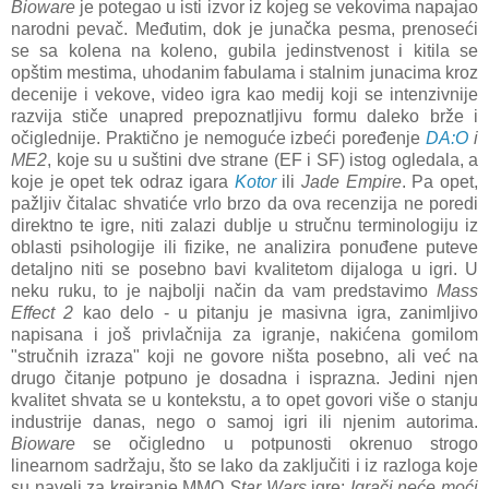
Bioware
je potegao u isti izvor iz kojeg se vekovima napajao
narodni pevač. Međutim, dok je junačka pesma, prenoseći
se sa kolena na koleno, gubila jedinstvenost i kitila se
opštim mestima, uhodanim fabulama i stalnim junacima kroz
decenije i vekove, video igra kao medij koji se intenzivnije
razvija stiče unapred prepoznatljivu formu daleko brže i
očiglednije. Praktično je nemoguće izbeći poređenje
DA:O
i
ME2
, koje su u suštini dve strane (EF i SF) istog ogledala, a
koje je opet tek odraz igara
Kotor
ili
Jade Empire
. Pa opet,
pažljiv čitalac shvatiće vrlo brzo da ova recenzija ne poredi
direktno te igre, niti zalazi dublje u stručnu terminologiju iz
oblasti psihologije ili fizike, ne analizira ponuđene puteve
detaljno niti se posebno bavi kvalitetom dijaloga u igri. U
neku ruku, to je najbolji način da vam predstavimo
Mass
Effect 2
kao delo - u pitanju je masivna igra, zanimljivo
napisana i još privlačnija za igranje, nakićena gomilom
"stručnih izraza" koji ne govore ništa posebno, ali već na
drugo čitanje potpuno je dosadna i isprazna. Jedini njen
kvalitet shvata se u kontekstu, a to opet govori više o stanju
industrije danas, nego o samoj igri ili njenim autorima.
Bioware
se očigledno u potpunosti okrenuo strogo
linearnom sadržaju, što se lako da zaključiti i iz razloga koje
su naveli za kreiranje MMO
Star Wars
igre:
Igrači neće moći