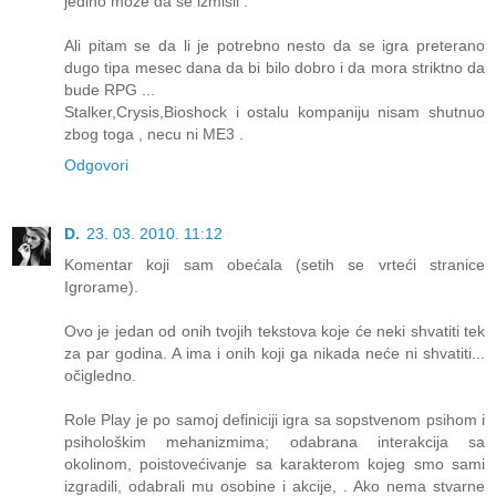
jedino moze da se izmisli .
Ali pitam se da li je potrebno nesto da se igra preterano
dugo tipa mesec dana da bi bilo dobro i da mora striktno da
bude RPG ...
Stalker,Crysis,Bioshock i ostalu kompaniju nisam shutnuo
zbog toga , necu ni ME3 .
Odgovori
D.
23. 03. 2010. 11:12
Komentar koji sam obećala (setih se vrteći stranice
Igrorame).
Ovo je jedan od onih tvojih tekstova koje će neki shvatiti tek
za par godina. A ima i onih koji ga nikada neće ni shvatiti...
očigledno.
Role Play je po samoj definiciji igra sa sopstvenom psihom i
psihološkim mehanizmima; odabrana interakcija sa
okolinom, poistovećivanje sa karakterom kojeg smo sami
izgradili, odabrali mu osobine i akcije, . Ako nema stvarne