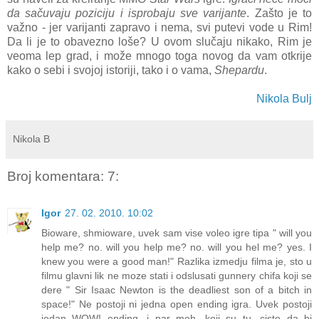
da sačuvaju poziciju i isprobaju sve varijante
. Zašto je to
važno - jer varijanti zapravo i nema, svi putevi vode u Rim!
Da li je to obavezno loše? U ovom slučaju nikako, Rim je
veoma lep grad, i može mnogo toga novog da vam otkrije
kako o sebi i svojoj istoriji, tako i o vama,
Shepardu
.
Nikola Bulj
Nikola B
Broj komentara: 7:
Igor
27. 02. 2010. 10:02
Bioware, shmioware, uvek sam vise voleo igre tipa " will you
help me? no. will you help me? no. will you hel me? yes. I
knew you were a good man!" Razlika izmedju filma je, sto u
filmu glavni lik ne moze stati i odslusati gunnery chifa koji se
dere " Sir Isaac Newton is the deadliest son of a bitch in
space!" Ne postoji ni jedna open ending igra. Uvek postoji
jedan WOW! ending, i par meh, koji su tu, cisto da bi