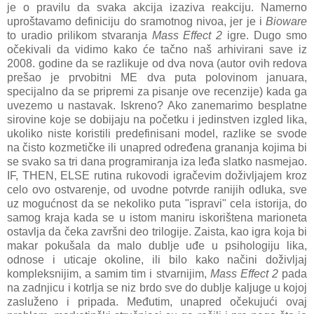
je o pravilu da svaka akcija izaziva reakciju. Namerno
uproštavamo definiciju do sramotnog nivoa, jer je i
Bioware
to uradio prilikom stvaranja
Mass Effect 2
igre. Dugo smo
očekivali da vidimo kako će tačno naš arhivirani save iz
2008. godine da se razlikuje od dva nova (autor ovih redova
prešao je prvobitni ME dva puta polovinom januara,
specijalno da se pripremi za pisanje ove recenzije) kada ga
uvezemo u nastavak. Iskreno? Ako zanemarimo besplatne
sirovine koje se dobijaju na početku i jedinstven izgled lika,
ukoliko niste koristili predefinisani model, razlike se svode
na čisto kozmetičke ili unapred određena grananja kojima bi
se svako sa tri dana programiranja iza leđa slatko nasmejao.
IF, THEN, ELSE rutina rukovodi igračevim doživljajem kroz
celo ovo ostvarenje, od uvodne potvrde ranijih odluka, sve
uz mogućnost da se nekoliko puta "ispravi" cela istorija, do
samog kraja kada se u istom maniru iskorištena marioneta
ostavlja da čeka završni deo trilogije. Zaista, kao igra koja bi
makar pokušala da malo dublje uđe u psihologiju lika,
odnose i uticaje okoline, ili bilo kako načini doživljaj
kompleksnijim, a samim tim i stvarnijim,
Mass Effect 2
pada
na zadnjicu i kotrlja se niz brdo sve do dublje kaljuge u kojoj
zasluženo i pripada. Međutim, unapred očekujući ovaj