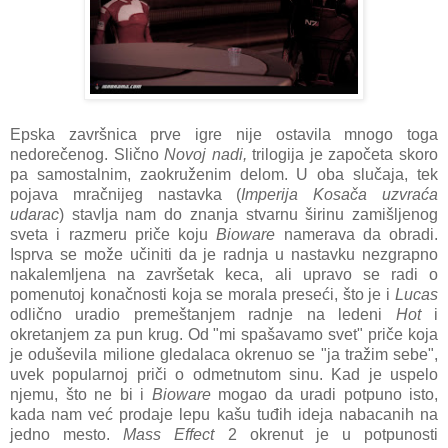
Epska završnica prve igre nije ostavila mnogo toga
nedorečenog. Slično
Novoj nadi,
trilogija je započeta skoro
pa samostalnim, zaokruženim delom. U oba slučaja, tek
pojava mračnijeg nastavka (
Imperija Kosača uzvraća
udarac
) stavlja nam do znanja stvarnu širinu zamišljenog
sveta i razmeru priče koju
Bioware
namerava da obradi.
Isprva se može učiniti da je radnja u nastavku nezgrapno
nakalemljena na završetak keca, ali upravo se radi o
pomenutoj konačnosti koja se morala preseći, što je i
Lucas
odlično uradio premeštanjem radnje na ledeni
Hot
i
okretanjem za pun krug. Od "mi spašavamo svet" priče koja
je oduševila milione gledalaca okrenuo se "ja tražim sebe",
uvek popularnoj priči o odmetnutom sinu. Kad je uspelo
njemu, što ne bi i
Bioware
mogao da uradi potpuno isto,
kada nam već prodaje lepu kašu tuđih ideja nabacanih na
jedno mesto.
Mass Effect
2 okrenut je u potpunosti