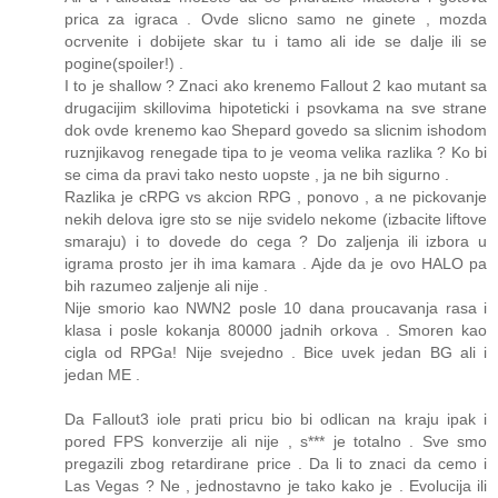
prica za igraca . Ovde slicno samo ne ginete , mozda
ocrvenite i dobijete skar tu i tamo ali ide se dalje ili se
pogine(spoiler!) .
I to je shallow ? Znaci ako krenemo Fallout 2 kao mutant sa
drugacijim skillovima hipoteticki i psovkama na sve strane
dok ovde krenemo kao Shepard govedo sa slicnim ishodom
ruznjikavog renegade tipa to je veoma velika razlika ? Ko bi
se cima da pravi tako nesto uopste , ja ne bih sigurno .
Razlika je cRPG vs akcion RPG , ponovo , a ne pickovanje
nekih delova igre sto se nije svidelo nekome (izbacite liftove
smaraju) i to dovede do cega ? Do zaljenja ili izbora u
igrama prosto jer ih ima kamara . Ajde da je ovo HALO pa
bih razumeo zaljenje ali nije .
Nije smorio kao NWN2 posle 10 dana proucavanja rasa i
klasa i posle kokanja 80000 jadnih orkova . Smoren kao
cigla od RPGa! Nije svejedno . Bice uvek jedan BG ali i
jedan ME .
Da Fallout3 iole prati pricu bio bi odlican na kraju ipak i
pored FPS konverzije ali nije , s*** je totalno . Sve smo
pregazili zbog retardirane price . Da li to znaci da cemo i
Las Vegas ? Ne , jednostavno je tako kako je . Evolucija ili