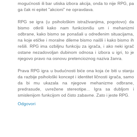
mogućnosti ili bar utiska izbora akcija, onda to nije RPG, pa
ga čak ni epitet "akcioni" ne opravdava.
RPG se igra (u psihološkim istraživanjima, pogotovo) da
bismo otkrili kako nam funkcionišu um i mehanizmi
odbrane, kako bismo se ponašali u određenim situacijama,
na koje etičke i moralne dileme bismo naišli i kako bismo ih
rešili. RPG ima ozbiljnu funkciju za igrača, i ako neki igrač
ostane nezadovoljan dubinom odnosa i izbora u igri, to je
njegovo pravo na osnovu pretencioznog naziva žanra.
Prava RPG igra u budućnosti biće ona koja će biti u stanju
da razbije psihološki koncept i identitet ličnosti igrača, samo
da bi mu ukazala na njegove mehanizme odbrane,
predrasude, uvrežene stereotipe... Igra sa dubljom i
smislenijom funkcijom od čisto zabavne. Zato i jeste RPG.
Odgovori