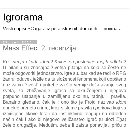
Igrorama
Vesti i opisi PC igara iz pera iskusnih domaćih IT novinara
27. velj 2010.
Mass Effect 2, recenzija
Ko sam ja i kuda idem? Kakve su posledice mojih odluka?
U pitanju su značajna životna pitanja na koja se često ne
može odgovoriti jednostavno. Igre su, bar kad se radi o RPG
žanru, oduvek težile da tu složenost fenomena koji uopšteno
nazivamo "svest" upotrebe za što vernije dočaravanje svog
sveta, za zbližavanje igrača sa okruženjem i njegovo
potpuno utapanje u zamišljenu okolinu, radnju i pravila.
Banalno gledano, čak je i ono što je Frojd nazivao
Idom
donekle preneto u igre, kroz sisteme pravila i
perkova
koji su
izmišljene likove terali da instinktivno reaguju na određen
način čak i ako bi njegovo veličanstvo igrač (u ulozi
Ega
)
želelo drugačije. Međutim, treba li zaista ponavljati priču o