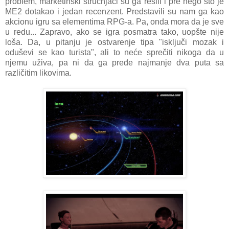
problem, marketinški stručnjaci su ga rešili i pre nego što je
ME2 dotakao i jedan recenzent. Predstavili su nam ga kao
akcionu igru sa elementima RPG-a. Pa, onda mora da je sve
u redu... Zapravo, ako se igra posmatra tako, uopšte nije
loša. Da, u pitanju je ostvarenje tipa "isključi mozak i
oduševi se kao turista", ali to neće sprečiti nikoga da u
njemu uživa, pa ni da ga pređe najmanje dva puta sa
različitim likovima.