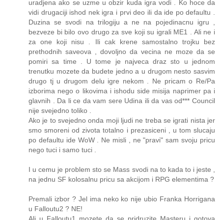
uradjena ako se uzme u obzir kuda igra vodi . Ko hoce da
vidi drugaciji ishod nek igra i prvi deo ili da ide po defaultu .
Duzina se svodi na trilogiju a ne na pojedinacnu igru ,
bezveze bi bilo ovo drugo za sve koji su igrali ME1 . Ali ne i
za one koji nisu . Ili cak krene samostalno trojku bez
prethodnih saveova , dovoljno da vecina ne moze da se
pomiri sa time . U tome je najveca draz sto u jednom
trenutku mozete da budete jedno a u drugom nesto sasvim
drugo tj u drugom delu igre nekom . Ne pricam o Re/Pa
izborima nego o likovima i ishodu side misija naprimer pa i
glavnih . Da li ce da vam sere Udina ili da vas od*** Council
nije svejedno toliko .
Ako je to svejedno onda moji ljudi ne treba se igrati nista jer
smo smoreni od zivota totalno i prezasiceni , u tom slucaju
po defaultu ide WoW . Ne misli , ne "pravi" sam svoju pricu
nego tuci i samo tuci .
I u cemu je problem sto se Mass svodi na to kada to i jeste ,
na jednu SF kolosalnu pricu sa akcijom i RPG elementima ?
Premali izbor ? Jel ima neko ko nije ubio Franka Horrigana
u Falloutu2 ? NE!
Ali u Falloutu1 mozete da se pridruzite Masteru i gotova