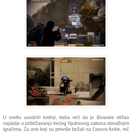
U svetlu uvodnih tvrdnji, treba reći da je
Bioware
otišao
najdalje u približavanju trećeg Njutnovog zakona današnjim
igračima. Za one koji su previše bežali sa časova fizike, reč