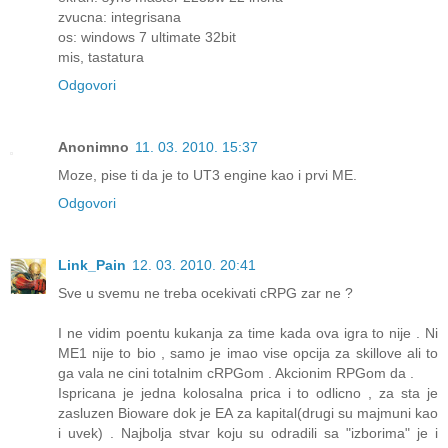
zvucna: integrisana
os: windows 7 ultimate 32bit
mis, tastatura
Odgovori
Anonimno
11. 03. 2010. 15:37
Moze, pise ti da je to UT3 engine kao i prvi ME.
Odgovori
Link_Pain
12. 03. 2010. 20:41
Sve u svemu ne treba ocekivati cRPG zar ne ?
I ne vidim poentu kukanja za time kada ova igra to nije . Ni
ME1 nije to bio , samo je imao vise opcija za skillove ali to
ga vala ne cini totalnim cRPGom . Akcionim RPGom da .
Ispricana je jedna kolosalna prica i to odlicno , za sta je
zasluzen Bioware dok je EA za kapital(drugi su majmuni kao
i uvek) . Najbolja stvar koju su odradili sa "izborima" je i