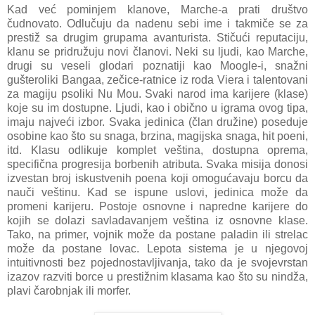
Kad već pominjem klanove, Marche-a prati društvo
čudnovato. Odlučuju da nadenu sebi ime i takmiče se za
prestiž sa drugim grupama avanturista. Stičući reputaciju,
klanu se pridružuju novi članovi. Neki su ljudi, kao Marche,
drugi su veseli glodari poznatiji kao Moogle-i, snažni
gušteroliki Bangaa, zečice-ratnice iz roda Viera i talentovani
za magiju psoliki Nu Mou. Svaki narod ima karijere (klase)
koje su im dostupne. Ljudi, kao i obično u igrama ovog tipa,
imaju najveći izbor. Svaka jedinica (član družine) poseduje
osobine kao što su snaga, brzina, magijska snaga, hit poeni,
itd. Klasu odlikuje komplet veština, dostupna oprema,
specifična progresija borbenih atributa. Svaka misija donosi
izvestan broj iskustvenih poena koji omogućavaju borcu da
nauči veštinu. Kad se ispune uslovi, jedinica može da
promeni karijeru. Postoje osnovne i napredne karijere do
kojih se dolazi savladavanjem veština iz osnovne klase.
Tako, na primer, vojnik može da postane paladin ili strelac
može da postane lovac. Lepota sistema je u njegovoj
intuitivnosti bez pojednostavljivanja, tako da je svojevrstan
izazov razviti borce u prestižnim klasama kao što su nindža,
plavi čarobnjak ili morfer.