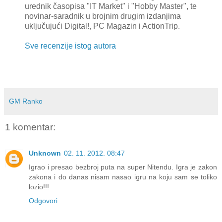
urednik časopisa "IT Market" i "Hobby Master", te
novinar-saradnik u brojnim drugim izdanjima
uključujući Digital!, PC Magazin i ActionTrip.
Sve recenzije istog autora
GM Ranko
1 komentar:
Unknown
02. 11. 2012. 08:47
Igrao i presao bezbroj puta na super Nitendu. Igra je zakon
zakona i do danas nisam nasao igru na koju sam se toliko
lozio!!!
Odgovori