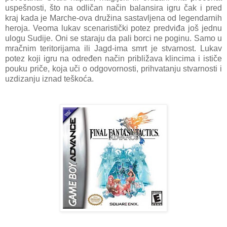
uspešnosti, što na odličan način balansira igru čak i pred
kraj kada je Marche-ova družina sastavljena od legendarnih
heroja. Veoma lukav scenaristički potez predviđa još jednu
ulogu Sudije. Oni se staraju da pali borci ne poginu. Samo u
mračnim teritorijama ili Jagd-ima smrt je stvarnost. Lukav
potez koji igru na određen način približava klincima i ističe
pouku priče, koja uči o odgovornosti, prihvatanju stvarnosti i
uzdizanju iznad teškoća.