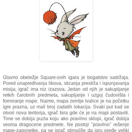
Glavno obeležje Square-ovih igara je bogatstvo sadržaja.
Pored unapređivanja likova, sticanja prestiža i ispunjavanja
misija, igrač ima niz izazova. Jedan od njih je sakupljanje
retkih čarobnih predmeta, sakupljanje i uzgoj čudovišta i
formiranje mape. Naime, mapa zemlje Ivalice je na početku
igre prazna, uz mali broj zadatih lokacija. Svaki put kad se
otvori nova teritorija, igrač bira gde će je na mapi postaviti.
Time se dobija puzla koju ako pravilno sklopi, igrač dobija
veoma dragocene predmete. Ne postoji "pravilno" rešenje
mape-zagonetke, pa se igrač stimuliše da igru pređe veliki