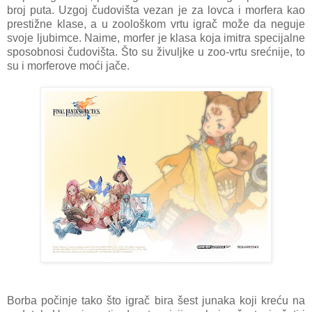
broj puta. Uzgoj čudovišta vezan je za lovca i morfera kao
prestižne klase, a u zoološkom vrtu igrač može da neguje
svoje ljubimce. Naime, morfer je klasa koja imitra specijalne
sposobnosi čudovišta. Što su živuljke u zoo-vrtu srećnije, to
su i morferove moći jače.
Borba počinje tako što igrač bira šest junaka koji kreću na