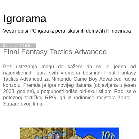
Igrorama
Vesti i opisi PC igara iz pera iskusnih domaćih IT novinara
2. stu 2009.
Final Fantasy Tactics Advanced
Bez ustezanja mogu da kažem da mi je jedna od
najomiljenijih igara svih vremena besmrtni Final Fantasy
Tactics Advanced za Nintendo Game Boy Advanced ručnu
konzolu. Premda je igra novijeg datuma (objavljena u jesen
2003. godine), u potpunosti odiše old-skul stilom. Radi se o
poteznoj taktičkoj RPG igri iz radionice majstora žanra –
Square-ovog tima.