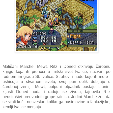
Mališani Marche, Mewt, Ritz i Doned otkrivaju čarobnu
knjigu koja ih prenosi u mitski svet Ivalice, nazvan po
rodnom im gradu St. Ivalice. Strahovi i nade koje ih more i
ushićuju u stvarnom svetu, svoj pun oblik dobijaju u
čarobnoj zemlji. Mewt, potpuni otpadnik postaje tiranin,
kljasti Doned hoda i raduje se životu, tajnovita Ritz
neustrašivi predvodnih grupe ratnica. Jedini Marche želi da
se vrati kući, nesvestan koliko ga pustolovine u fantazijskoj
zemlji Ivalice menjaju.