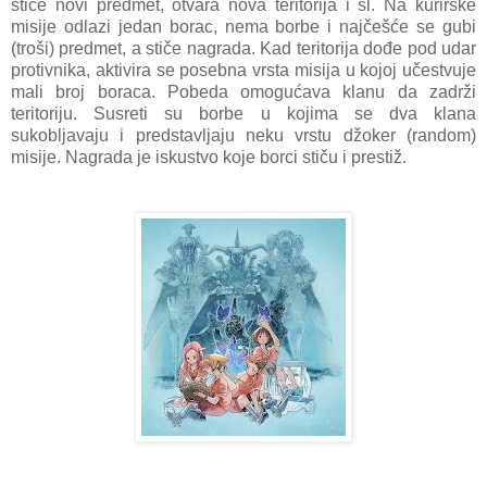
stiče novi predmet, otvara nova teritorija i sl. Na kurirske
misije odlazi jedan borac, nema borbe i najčešće se gubi
(troši) predmet, a stiče nagrada. Kad teritorija dođe pod udar
protivnika, aktivira se posebna vrsta misija u kojoj učestvuje
mali broj boraca. Pobeda omogućava klanu da zadrži
teritoriju. Susreti su borbe u kojima se dva klana
sukobljavaju i predstavljaju neku vrstu džoker (random)
misije. Nagrada je iskustvo koje borci stiču i prestiž.