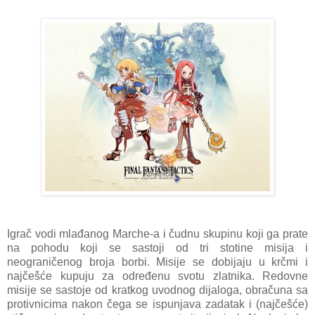
Igrač vodi mlađanog Marche-a i čudnu skupinu koji ga prate
na pohodu koji se sastoji od tri stotine misija i
neograničenog broja borbi. Misije se dobijaju u krčmi i
najčešće kupuju za određenu svotu zlatnika. Redovne
misije se sastoje od kratkog uvodnog dijaloga, obračuna sa
protivnicima nakon čega se ispunjava zadatak i (najčešće)