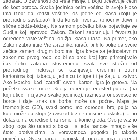
zadatak. U zavisnosti od vrste misije, u boju učestvuje četiri
do šest boraca. Svaka jedinica osim veština iz svoje klase
ima izbor da koristi veštine još jedne od klasa (koju je
prethodno savladao) ili da koristi inventar (phoenix down i
slične džidža-bidže). Na samom početku bitke pojavljuje se
Sudija koji sprovodi Zakon. Zakoni zabranjuju i favorizuju
određene vrste veština, oružja, klasa i rasa. Na primer, ako
Zakon zabranjuje Viera-ratnike, igraču bi bilo bolje da svoje
zečice zameni drugim borcima. Igra kreće sa jednostavnim
zakonima prvog reda, da bi se pred kraj igre primenjivalo
čak četiri zakona istovremeno, svaki sve strožiji od
prethodnog. Prekršaji se kažnjavaju crvenim i žutim
kartonima koji izbacuju jedinicu iz igre ili je šalju u zatvor.
Ako Marche ikad "zaradi" crveni karton, igra je gotova. Na
početku svake runde, Sudija određuje redosled poteza (na
koji utiče inicijativa svake jedinice), razmešta onesvešćene
borce i daje znak da borba može da počne. Mapa je
izometrijska (3D), svaki borac ima određeni broj polja na
koje može da stupi (zavisi od brzine i visine doskoka), a po
dolasku na odrediše bira i smer u kome gleda. Ovo je važno
zbog toga što udarci s boka i s leđa nanose mnogo više
štete protivnicima, a verovatnoća pogotka je takođe
povećana. Svaki napad, magijski ili oružani ima procenat