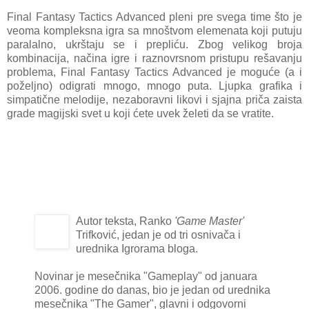
Final Fantasy Tactics Advanced pleni pre svega time što je
veoma kompleksna igra sa mnoštvom elemenata koji putuju
paralalno, ukrštaju se i prepliću. Zbog velikog broja
kombinacija, načina igre i raznovrsnom pristupu rešavanju
problema, Final Fantasy Tactics Advanced je moguće (a i
poželjno) odigrati mnogo, mnogo puta. Ljupka grafika i
simpatične melodije, nezaboravni likovi i sjajna priča zaista
grade magijski svet u koji ćete uvek želeti da se vratite.
Autor teksta, Ranko
'Game Master'
Trifković, jedan je od tri osnivača i
urednika Igrorama bloga.
Novinar je mesečnika "Gameplay" od januara
2006. godine do danas, bio je jedan od urednika
mesečnika "The Gamer", glavni i odgovorni