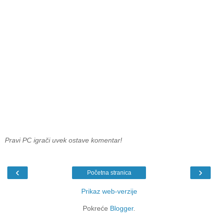
Pravi PC igrači uvek ostave komentar!
‹
›
Početna stranica
Prikaz web-verzije
Pokreće
Blogger
.