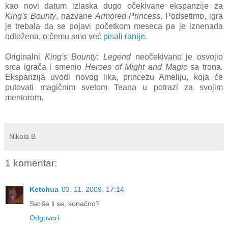
kao novi datum izlaska dugo očekivane ekspanzije za
King's Bounty
, nazvane
Armored Princess
. Podsetimo, igra
je trebala da se pojavi početkom meseca pa je iznenada
odložena, o čemu smo već
pisali ranije
.
Originalni
King's Bounty: Legend
neočekivano je osvojio
srca igrača i smenio
Heroes of Might and Magic
sa trona.
Ekspanzija uvodi novog lika, princezu Ameliju, koja će
putovati magičnim svetom Teana u potrazi za svojim
mentorom.
Nikola B
1 komentar:
Ketchua
03. 11. 2009. 17:14
Setiše li se, konačno?
Odgovori