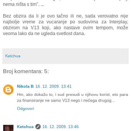
nema ništa s tim". ...
Bez obzira da li je ovo tačno ili ne, sada verovatno nije
najbolje vreme za vucaranje po sudovima za Interplay,
obzirom na V13 koji, ako nastave ovim tempom, može
veoma lako da ne ugleda svetlost dana.
Ketchua
Broj komentara: 5:
Nikola B
16. 12. 2009. 13:41
Hm, ako dokažu to, i sud presudi u njihovu korist, eto para
za finansiranje ne samo V13 nego i nečega drugog...
Odgovori
Ketchua
16. 12. 2009. 13:46