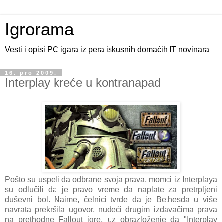
Igrorama
Vesti i opisi PC igara iz pera iskusnih domaćih IT novinara
16. pro 2009.
Interplay kreće u kontranapad
Pošto su uspeli da odbrane svoja prava, momci iz Interplaya
su odlučili da je pravo vreme da naplate za pretrpljeni
duševni bol. Naime, čelnici tvrde da je Bethesda u više
navrata prekršila ugovor, nudeći drugim izdavačima prava
na prethodne Fallout igre, uz obrazloženje da "Interplay