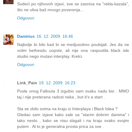
Sudeći po njihovoh izjavi, sve se zasniva na "rekla-kazala",
što ne uliva baš mnogo poverenja...
Odgovori
Damirius
16. 12. 2009. 16:46
Najbolje bi bilo kad bi se medjusobno poubijali. Jes da ne
volim bethesdu uopste, ali nije ona raspustila black isle
studio nego mutavi interplay. Krelci.
Odgovori
Link_Pain
19. 12. 2009. 16:23
Posle onog Fallouta 3 izgubio sam svaku nadu bio . MMO
taj i nije preterana radost neka , but it's a start .
Sta se zbilo svima na kraju iz Interplaya i Black Islea ?
Gledao sam izjave kako zale sa "starim dobrim danima" i
tako nesto , kako se nisu slagali i na kraju svako svojim
putem . Al to je generalna prosta prica za sve .