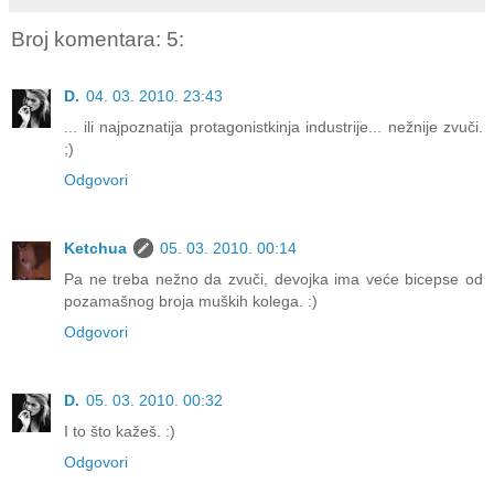
Broj komentara: 5:
D.
04. 03. 2010. 23:43
... ili najpoznatija protagonistkinja industrije... nežnije zvuči.
;)
Odgovori
Ketchua
05. 03. 2010. 00:14
Pa ne treba nežno da zvuči, devojka ima veće bicepse od
pozamašnog broja muških kolega. :)
Odgovori
D.
05. 03. 2010. 00:32
I to što kažeš. :)
Odgovori