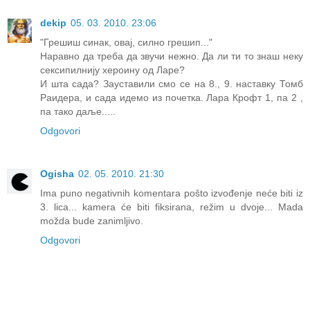
dekip
05. 03. 2010. 23:06
"Грешиш синак, овај, силно грешип..."
Наравно да треба да звучи нежно. Да ли ти то знаш неку
сексипилнију хероину од Ларе?
И шта сада? Зауставили смо се на 8., 9. наставку Томб
Раидера, и сада идемо из почетка. Лара Крофт 1, па 2 ,
па тако даље.....
Odgovori
Ogisha
02. 05. 2010. 21:30
Ima puno negativnih komentara pošto izvođenje neće biti iz
3. lica... kamera će biti fiksirana, režim u dvoje... Mada
možda bude zanimljivo.
Odgovori