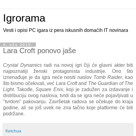
Igrorama
Vesti i opisi PC igara iz pera iskusnih domaćih IT novinara
4. ožu 2010.
Lara Croft ponovo jaše
Crystal Dynamics
radi na novoj igri čiji će glavni akter biti
najpoznatiji ženski protagonista industrije. Ono što
iznenađuje je da igra neće nositi naslov
Tomb Raider
, kao
što bismo očekivali, već
Lara Croft and The Guardian of The
Light
. Takođe,
Square Enix
, koji je zadužen za izdavanje i
distribuciju ovog naslova, tvrdi da se igra neće pojavljivati u
"tvrdom" pakovanju. Završetak radova se očekuje do kraja
godine, ali se još uvek ne zna tačno koje platforme će biti
podržane.
Ketchua