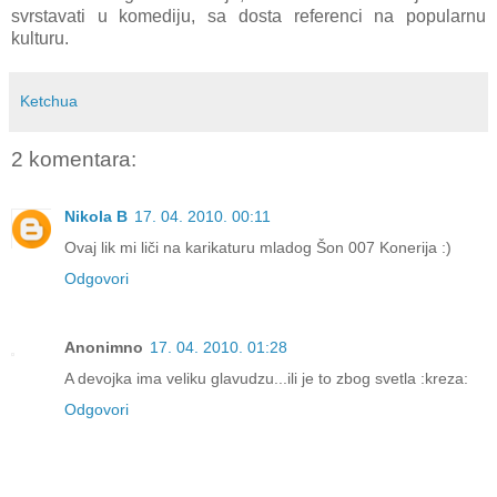
svrstavati u komediju, sa dosta referenci na popularnu
kulturu.
Ketchua
2 komentara:
Nikola B
17. 04. 2010. 00:11
Ovaj lik mi liči na karikaturu mladog Šon 007 Konerija :)
Odgovori
Anonimno
17. 04. 2010. 01:28
A devojka ima veliku glavudzu...ili je to zbog svetla :kreza:
Odgovori