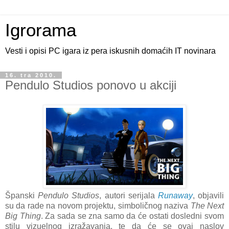
Igrorama
Vesti i opisi PC igara iz pera iskusnih domaćih IT novinara
16. tra 2010.
Pendulo Studios ponovo u akciji
Španski
Pendulo Studios
, autori serijala
Runaway
, objavili
su da rade na novom projektu, simboličnog naziva
The Next
Big Thing
. Za sada se zna samo da će ostati dosledni svom
stilu vizuelnog izražavanja, te da će se ovaj naslov