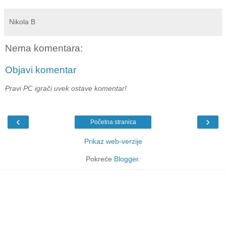
Nikola B
Nema komentara:
Objavi komentar
Pravi PC igrači uvek ostave komentar!
‹
›
Početna stranica
Prikaz web-verzije
Pokreće
Blogger
.