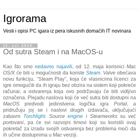
Igrorama
Vesti i opisi PC igara iz pera iskusnih domaćih IT novinara
11. svi 2010.
Od sutra Steam i na MacOS-u
Kao što smo
nedavno najavili
, od 12. maja korisnici
Mac
OS/X
će biti u mogućnosti da koriste
Steam
.
Valve
obećava
novu funkciju, "Steam Play", koja će vlasnicima licenci za
igre omogućiti da ih igraju bez obzira na sistem koji pokreće
računar, a ostvarenja koja ovo podržavaju će biti vidljivo
označena. Plejadu naslova koji će već sutra biti dostupni na
MacOS
predvodi jedinstvena logička igra
Portal
, a
pridružuju joj se i naslovi drugih izdavača, uključujući
zabavni
Torchlight
.
Source
engine
i
Steamworks
su već
portovani
, pa će svi razvojni timovi koji su koristili ovaj
pokretač za izradu svojih ostvarenja bez problema moći da
ih učine dostupnima u
Mac
verziji.