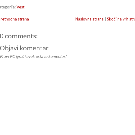
ategorija:
Vest
Prethodna strana
Naslovna strana
|
Skoči na vrh str
0 comments:
Objavi komentar
Pravi PC igrači uvek ostave komentar!