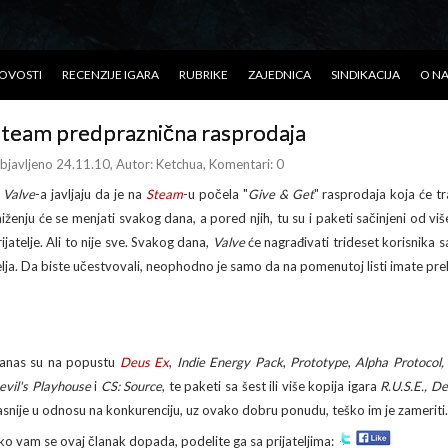
OVOSTI
RECENZIJE IGARA
RUBRIKE
ZAJEDNICA
SINDIKACIJA
O N
team predpraznična rasprodaja
bjavljeno 24.11.10
, Autor:
Ketchua
, Komentari: 0
z
Valve
-a javljaju da je na
Steam
-u počela "
Give & Get
" rasprodaja koja će t
niženju će se menjati svakog dana, a pored njih, tu su i paketi sačinjeni od viš
ijatelje. Ali to nije sve. Svakog dana,
Valve
će nagrađivati trideset korisnika sa
elja. Da biste učestvovali, neophodno je samo da na pomenutoj listi imate pre
anas su na popustu
Deus Ex
,
Indie Energy Pack
,
Prototype
,
Alpha Protocol,
evil's Playhouse
i
CS: Source
, te paketi sa šest ili više kopija igara
R.U.S.E., D
asnije u odnosu na konkurenciju, uz ovako dobru ponudu, teško im je zameriti.
ko vam se ovaj članak dopada, podelite ga sa prijateljima: