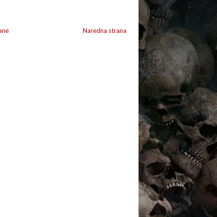
ane
Naredna strana