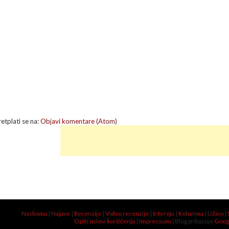
retplati se na:
Objavi komentare (Atom)
Naslovna
|
Najave
|
Recenzije
|
Video recenzije
|
Intervju
|
Kolumna
|
Uživo
|
Opšti uslovi korišćenja
|
Impressum
| Blog prikazuje
Goog