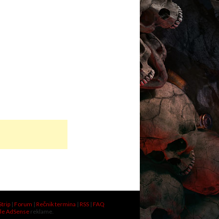
Strip
|
Forum
|
Rečnik termina
|
RSS
|
FAQ
le AdSense
reklame.