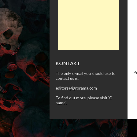
KONTAKT
P
The only e-mail you should use to
contact us is:
editors@igrorama.com
To find out more, please visit '
O
nama
'.