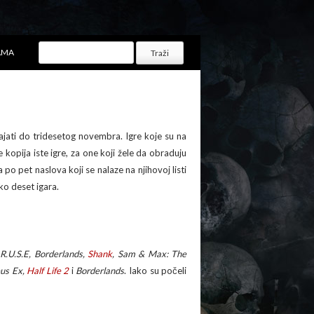
AMA
rajati do tridesetog novembra. Igre koje su na
e kopija iste igre, za one koji žele da obraduju
 po pet naslova koji se nalaze na njihovoj listi
ko deset igara.
 R.U.S.E, Borderlands,
Shank
, Sam & Max: The
eus Ex,
Half Life 2
i
Borderlands
. Iako su počeli