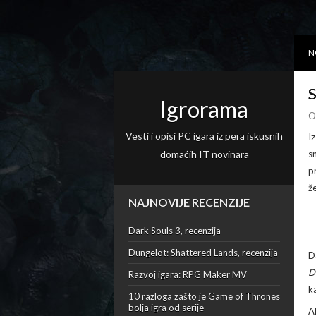
N
S
Igrorama
O
Vesti i opisi PC igara iz pera iskusnih
I
domaćih IT novinara
s
pr
ž
NAJNOVIJE RECENZIJE
Dark Souls 3, recenzija
Dungelot: Shattered Lands, recenzija
D
D
Razvoj igara: RPG Maker MV
k
10 razloga zašto je Game of Thrones
bolja igra od serije
A