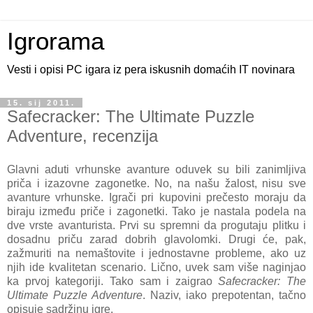
Igrorama
Vesti i opisi PC igara iz pera iskusnih domaćih IT novinara
15. sij 2011.
Safecracker: The Ultimate Puzzle
Adventure, recenzija
Glavni aduti vrhunske avanture oduvek su bili zanimljiva
priča i izazovne zagonetke. No, na našu žalost, nisu sve
avanture vrhunske. Igrači pri kupovini prečesto moraju da
biraju između priče i zagonetki. Tako je nastala podela na
dve vrste avanturista. Prvi su spremni da progutaju plitku i
dosadnu priču zarad dobrih glavolomki. Drugi će, pak,
zažmuriti na nemaštovite i jednostavne probleme, ako uz
njih ide kvalitetan scenario. Lično, uvek sam više naginjao
ka prvoj kategoriji. Tako sam i zaigrao
Safecracker: The
Ultimate Puzzle Adventure
. Naziv, iako prepotentan, tačno
opisuje sadržinu igre.