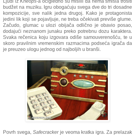
Ljudi iz
Kheops
-a očigledno su mislili da nema smisla trošiti
budžet na muziku. Igru obogaćuju svega dve do tri dosadne
kompozicije, sve nalik jedna drugoj. Kako je protagonista
jedini lik koji se pojavljuje, ne treba očekivati previše glume.
Začudo, glumac u ulozi obijača odlično je obavio posao,
dodajući neznanom junaku preko potrebnu dozu karaktera.
Svaka rečenica koju izgovara odiše samouverenošću, te u
skoro pravilnim vremenskim razmacima podseća igrača da
je preuzeo ulogu jednog od najboljih u branši.
Povrh svega,
Safecracker
je veoma kratka igra. Za prelazak