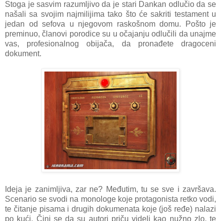
Stoga je sasvim razumljivo da je stari Dankan odlučio da se
našali sa svojim najmilijima tako što će sakriti testament u
jedan od sefova u njegovom raskošnom domu. Pošto je
preminuo, članovi porodice su u očajanju odlučili da unajme
vas, profesionalnog obijača, da pronađete dragoceni
dokument.
Ideja je zanimljiva, zar ne? Međutim, tu se sve i završava.
Scenario se svodi na monologe koje protagonista retko vodi,
te čitanje pisama i drugih dokumenata koje (još ređe) nalazi
po kući. Čini se da su autori priču videli kao nužno zlo, te