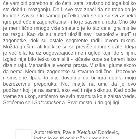
će vam biti potrebno tri do četiri sata, zavisno od toga koliko
ste dobri u mozganju. Da li sve ovo znači da ne treba da je
kupite? Zavisi. Od samog početka vidi se da su svi aspekti
igre podređeni zagonetkama - i to je sasvim u redu. Ono što
je meni lično mnogo više smetalo je to što cela igra miriše
na tezgu. Kao da su autori uložili sav "raspoloživ trud" u
zagonetke, dok su ostale segmente radili levom rukom.
Možda grešim, ali kockice su se previše dobro složile. Ideja
je već bila tu, uz odgovarajuće ime i ugled koji ide s njim.
Izgled nije bilo teško osmisliti - kičaste kuće se barem lako
dizajniraju. Mehanika je veoma prosta. Muzike i glume skoro
da nema. Međutim, zagonetke su stvarno odlične - izazovne
i smislene. Ipak, to nije dovoljno da bi igra dobila moju
bezrezervnu preporuku. No, imajte na umu da je ovo
podžanr koji je na samrti, ako već i nije skiknuo. Kad dođe
vreme za ukop, setićemo se svih avantura koje zaista vrede.
Setićemo se i
Safecracker
-a. Prvo mesto u drugoj ligi.
Autor teksta, Pavle
'Ketchua'
Đorđević,
jedan je od tri osnivača i urednika