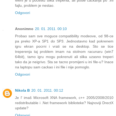
Meni je u početku slika treperila, ali posle čačkanja po .ini
fajlu, problem je nestao.
Odgovori
Anonimno
20. 01. 2011. 00:10
Probao sam sve moguce compatibility modeove, od 98-ce
pa preko XP-a SP1 do SP3. Jednostavno kad pokrenem
igru ekran pocrni i vrati se na desktop. Sto se tice
treperenja taj problem imam na stolnom racunaru (win7
64bit), tamo igru mogu pokrenuti ali slika uzasno treperi
tako da je neigrivo. Sta se tacno promijeni u ini file-u? Inace
na laptopu sam cackao i ini file i nije pomoglo.
Odgovori
Nikola B
20. 01. 2011. 00:12
Je l' imaš Microsoft XNA framework, c++ 2005/2008/2010
redistributable i .Net framework biblioteke? Najnoviji DrectX
update?
Odgovori