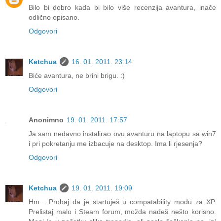
Bilo bi dobro kada bi bilo više recenzija avantura, inače
odlično opisano.
Odgovori
Ketchua
16. 01. 2011. 23:14
Biće avantura, ne brini brigu. :)
Odgovori
Anonimno
19. 01. 2011. 17:57
Ja sam nedavno instalirao ovu avanturu na laptopu sa win7
i pri pokretanju me izbacuje na desktop. Ima li rjesenja?
Odgovori
Ketchua
19. 01. 2011. 19:09
Hm... Probaj da je startuješ u compatability modu za XP.
Prelistaj malo i Steam forum, možda nađeš nešto korisno.