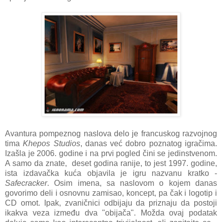
Avantura pompeznog naslova delo je francuskog razvojnog
tima
Khepos Studios
, danas već dobro poznatog igračima.
Izašla je 2006. godine i na prvi pogled čini se jedinstvenom.
A samo da znate, deset godina ranije, to jest 1997. godine,
ista izdavačka kuća objavila je igru nazvanu kratko -
Safecracker
. Osim imena, sa naslovom o kojem danas
govorimo deli i osnovnu zamisao, koncept, pa čak i logotip i
CD omot. Ipak, zvaničnici odbijaju da priznaju da postoji
ikakva veza između dva "obijača". Možda ovaj podatak