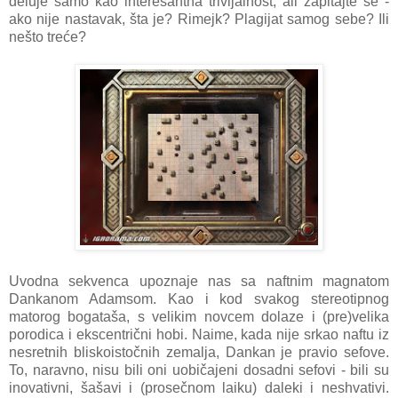
deluje samo kao interesantna trivijalnost, ali zapitajte se -
ako nije nastavak, šta je? Rimejk? Plagijat samog sebe? Ili
nešto treće?
Uvodna sekvenca upoznaje nas sa naftnim magnatom
Dankanom Adamsom. Kao i kod svakog stereotipnog
matorog bogataša, s velikim novcem dolaze i (pre)velika
porodica i ekscentrični hobi. Naime, kada nije srkao naftu iz
nesretnih bliskoistočnih zemalja, Dankan je pravio sefove.
To, naravno, nisu bili oni uobičajeni dosadni sefovi - bili su
inovativni, šašavi i (prosečnom laiku) daleki i neshvativi.