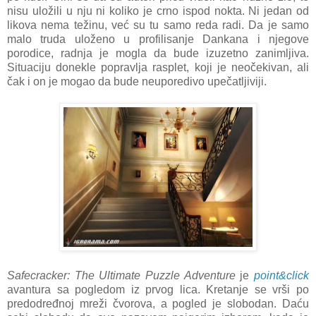
nisu uložili u nju ni koliko je crno ispod nokta. Ni jedan od
likova nema težinu, već su tu samo reda radi. Da je samo
malo truda uloženo u profilisanje Dankana i njegove
porodice, radnja je mogla da bude izuzetno zanimljiva.
Situaciju donekle popravlja rasplet, koji je neočekivan, ali
čak i on je mogao da bude neuporedivo upečatljiviji.
Safecracker: The Ultimate Puzzle Adventure
je
point&click
avantura sa pogledom iz prvog lica. Kretanje se vrši po
predodređnoj mreži čvorova, a pogled je slobodan. Daću