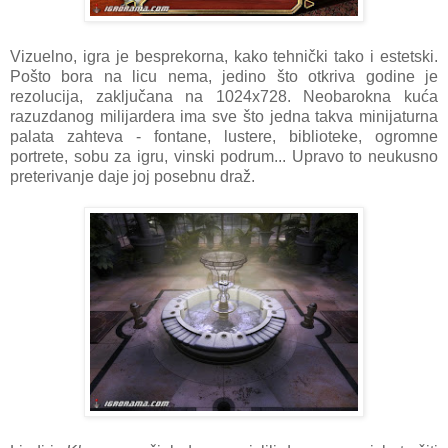
Vizuelno, igra je besprekorna, kako tehnički tako i estetski.
Pošto bora na licu nema, jedino što otkriva godine je
rezolucija, zaključana na 1024x728. Neobarokna kuća
razuzdanog milijardera ima sve što jedna takva minijaturna
palata zahteva - fontane, lustere, biblioteke, ogromne
portrete, sobu za igru, vinski podrum... Upravo to neukusno
preterivanje daje joj posebnu draž.