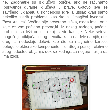
ne. Zagonetke su isključivo logičke, ako ne računamo
(bukvalno) guranje ključeva u brave. Gotovo sve se
savršeno uklapaju u koncepciju igre, a utisak kvari samo
nekoliko starih problema, kao što su "magični kvadrat" i
"šest kraljica". Većina nije preterano teška, mada ima i onih
koje će vas pošteno preznojiti. Iz nekog razloga, početni
problemi su teži od onih koji slede kasnije. Neke sefove
moguće je otključati onog trenutka kada naiđete na njih, dok
drugima nedostaju delovi, kao što su magnetne kartice,
poluge, elektronske komponente, i sl. Stoga postoji relativno
strog redosled obijanja, dok se kod igrača neguje iluzija da
ima izbor.