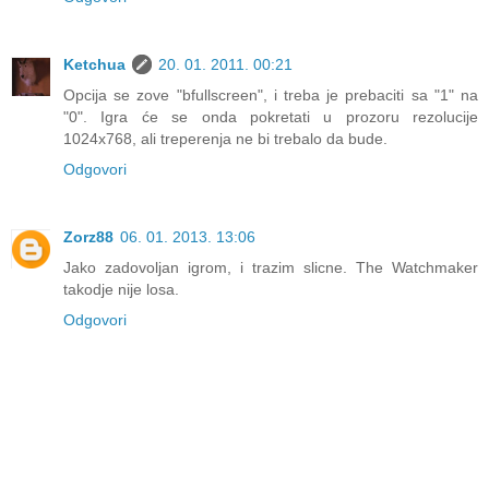
Ketchua
20. 01. 2011. 00:21
Opcija se zove "bfullscreen", i treba je prebaciti sa "1" na
"0". Igra će se onda pokretati u prozoru rezolucije
1024x768, ali treperenja ne bi trebalo da bude.
Odgovori
Zorz88
06. 01. 2013. 13:06
Jako zadovoljan igrom, i trazim slicne. The Watchmaker
takodje nije losa.
Odgovori