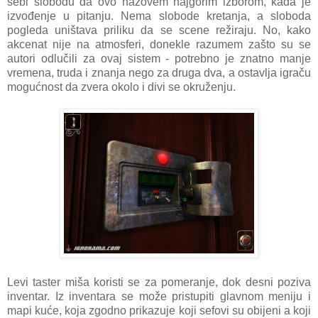
sebi slobodu da ovo nazovem najgorim izborom, kada je
izvođenje u pitanju. Nema slobode kretanja, a sloboda
pogleda uništava priliku da se scene režiraju. No, kako
akcenat nije na atmosferi, donekle razumem zašto su se
autori odlučili za ovaj sistem - potrebno je znatno manje
vremena, truda i znanja nego za druga dva, a ostavlja igraču
mogućnost da zvera okolo i divi se okruženju.
Levi taster miša koristi se za pomeranje, dok desni poziva
inventar. Iz inventara se može pristupiti glavnom meniju i
mapi kuće, koja zgodno prikazuje koji sefovi su obijeni a koji