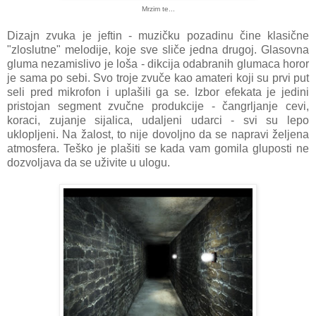
Mrzim te...
Dizajn zvuka je jeftin - muzičku pozadinu čine klasične
"zloslutne" melodije, koje sve sliče jedna drugoj. Glasovna
gluma nezamislivo je loša - dikcija odabranih glumaca horor
je sama po sebi. Svo troje zvuče kao amateri koji su prvi put
seli pred mikrofon i uplašili ga se. Izbor efekata je jedini
pristojan segment zvučne produkcije - čangrljanje cevi,
koraci, zujanje sijalica, udaljeni udarci - svi su lepo
uklopljeni. Na žalost, to nije dovoljno da se napravi željena
atmosfera. Teško je plašiti se kada vam gomila gluposti ne
dozvoljava da se uživite u ulogu.