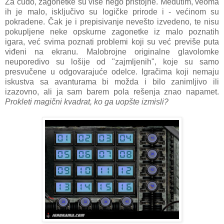
Za čudo, zagonetke su više nego pristojne. Međutim, veoma
ih je malo, isključivo su logičke prirode i - većinom su
pokradene. Čak je i prepisivanje nevešto izvedeno, te nisu
pokupljene neke opskurne zagonetke iz malo poznatih
igara, već svima poznati problemi koji su već previše puta
viđeni na ekranu. Malobrojne originalne glavolomke
neuporedivo su lošije od "zajmljenih", koje su samo
presvučene u odgovarajuće odelce. Igračima koji nemaju
iskustva sa avanturama bi možda i bilo zanimljivo ili
izazovno, ali ja sam barem pola rešenja znao napamet.
Prokleti magični kvadrat, ko ga uopšte izmisli?