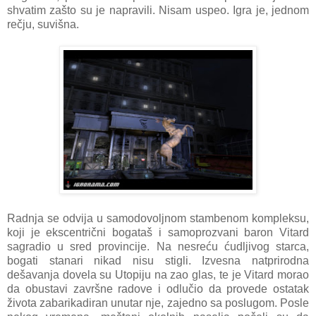
shvatim zašto su je napravili. Nisam uspeo. Igra je, jednom
rečju, suvišna.
Radnja se odvija u samodovoljnom stambenom kompleksu,
koji je ekscentrični bogataš i samoprozvani baron Vitard
sagradio u sred provincije. Na nesreću ćudljivog starca,
bogati stanari nikad nisu stigli. Izvesna natprirodna
dešavanja dovela su Utopiju na zao glas, te je Vitard morao
da obustavi završne radove i odlučio da provede ostatak
života zabarikadiran unutar nje, zajedno sa poslugom. Posle