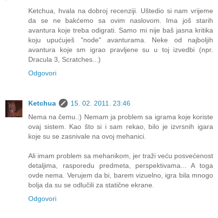
Ketchua, hvala na dobroj recenziji. Uštedio si nam vrijeme
da se ne bakćemo sa ovim naslovom. Ima još starih
avantura koje treba odigrati. Samo mi nije baš jasna kritika
koju upućuješ "node" avanturama. Neke od najboljih
avantura koje sm igrao pravljene su u toj izvedbi (npr.
Dracula 3, Scratches...)
Odgovori
Ketchua
15. 02. 2011. 23:46
Nema na čemu.:) Nemam ja problem sa igrama koje koriste
ovaj sistem. Kao što si i sam rekao, bilo je izvrsnih igara
koje su se zasnivale na ovoj mehanici.
Ali imam problem sa mehanikom, jer traži veću posvećenost
detaljima, rasporedu predmeta, perspektivama... A toga
ovde nema. Verujem da bi, barem vizuelno, igra bila mnogo
bolja da su se odlučili za statične ekrane.
Odgovori