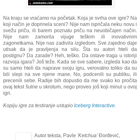
Na kraju se vraćamo na početak. Koja je svrha ove igre? Na
koji način je doprinela sceni? Nije nam ispričala neku novu i
svežu priču, ili barem poznatu priču na neuobičajen način.
Nije nam zamorila vijuge teškim ili inovativnim
zagonetkama. Nije nas zadivila izgledom. Sve zajedno daje
utisak da je pravljenja na silu. Šta su autori hteli da
postignu? Da zarade? Heh, teško. Da ostave traga u istoriji
razvoja igara? Još teže. Kada se sve sabere, izgleda kao da
su samo hteli da naprave svoju igru, verovatno toliko da su
bili slepi na sve njene mane. No, podcenili su publiku, ili
precenili sebe. Radije bih dopustio da me svako ko pročita
ovaj tekst šutne u skrotum, nego proveo još koji minut u ovoj
igri.
Kopiju igre za testiranje ustupio
Iceberg Interactive
.
Autor teksta, Pavle
'Ketchua'
Đorđević,