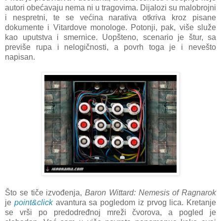
autori obećavaju nema ni u tragovima. Dijalozi su malobrojni
i nespretni, te se većina narativa otkriva kroz pisane
dokumente i Vitardove monologe. Potonji, pak, više služe
kao uputstva i smernice. Uopšteno, scenario je štur, sa
previše rupa i nelogičnosti, a povrh toga je i nevešto
napisan.
Što se tiče izvođenja,
Baron Wittard: Nemesis of Ragnarok
je
point&click
avantura sa pogledom iz prvog lica. Kretanje
se vrši po predodređnoj mreži čvorova, a pogled je