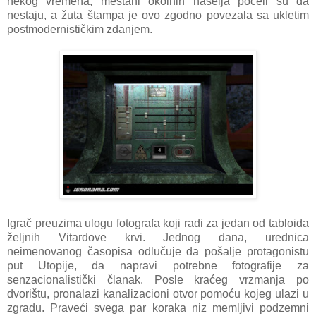
nekog vremena, meštani okolnih naselja počeli su da
nestaju, a žuta štampa je ovo zgodno povezala sa ukletim
postmodernističkim zdanjem.
Igrač preuzima ulogu fotografa koji radi za jedan od tabloida
željnih Vitardove krvi. Jednog dana, urednica
neimenovanog časopisa odlučuje da pošalje protagonistu
put Utopije, da napravi potrebne fotografije za
senzacionalistički članak. Posle kraćeg vrzmanja po
dvorištu, pronalazi kanalizacioni otvor pomoću kojeg ulazi u
zgradu. Praveći svega par koraka niz memljivi podzemni