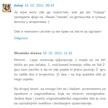
dekip
16. 02. 2011. 08:43
Ја игри могу све да опростим, али да ми "поједе"
savegame фајл не. Имам "тикове" из детињства и гутања
жетона у апаратима.:)
Ово и чекпоинт систем су ми први на листи за одстрел.
Odgovori
Shumsko drvece
16. 02. 2011. 11:42
Hmmm... Lepa recencija (pljuvancija ;) mada se ne bih
složio po par tačaka. 1. nod-based kretanju ništa ne fali 2.
igru sam završio a da mi nije pojela ni jednu poziciju 3. igru
su radila dva (i brojevima: 2) tipa, i sa tog aspekta više je
nego uspela.
Na drugoj strani, sa mnogo čim se i slažem, prvenstveno sa
opaskom o zagonetkama, koje su stvarno neoriginalne.
Jedina lepa i (meni) originalna&teška zagonetka bila je ona
sa raznobojnim svetlima i okretanjem opservatorije...