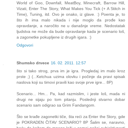
World of Goo, Downfall, MeatBoy, Minecraft, Barrow Hill,
Vizati, Enter The Story, What Makes You Tick (+ A Stitch in
Time), Tuning, itd. Ovo je onako, iz glave. :) Poenta je, to
što ih ima malo nikada i nije moglo da prođe kao
opravdanje, a naročito ne u današnje vreme. Nedostatak
ljudstva ne može da bude opravdanje kada je scenario loš,
a zagonetke pokupljene iz drugih igara. :)
Odgovori
Shumsko drvece
16. 02. 2011. 12:57
što si tako strog, prva im je igra. Progledaj im malo kroz
prste ;) (...Ketchua uzima olovku i počinje da pravi spisak
naslova koji su timovi pravili kao svoje prve igre... 8P)
Scenario... Hm... Pa, kad razmislim, i jeste loš, mada ni
drugi ne sijaju po tom pitanju. Poslednji stvarno dobar
scenario sam odigrao sa Grim Fandangom.
Što se krađe zagonetki tiče, šta reći za Enter the Story, gde
je POKRADEN ČITAV SCENARIO? 8P Šalim se, naravno,
hoću da kažem da mnogo leži u samoj našoj subjektivnosti