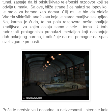
tunel, zastaje da bi prisluškivao telefonski razgovor koji se
odvija u mraku. Sa ove, bliže strane žice nalazi se lopov koji
je radio za barona kao domar. Cilj mu je bio da olakša
Vitarda vikinških artefakata koje je starac marljivo sakupljao.
No, karma je čudo, te na pola razgovora nešto spaljuje
kradljivca, za kojim ostaju samo cipele i torba. U torbi
radoznali protagonista pronalazi medaljon koji nastanjuje
duh pokojnog barona, i odlučuje da mu pomogne da spasi
svet sigurne propasti.
Priča je predvidiva i dosadna, a neizvesnosti i strepnje koje