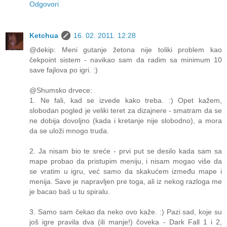
Odgovori
Ketchua
16. 02. 2011. 12:28
@dekip: Meni gutanje žetona nije toliki problem kao
čekpoint sistem - navikao sam da radim sa minimum 10
save fajlova po igri. :)
@Shumsko drvece:
1. Ne fali, kad se izvede kako treba. :) Opet kažem,
slobodan pogled je veliki teret za dizajnere - smatram da se
ne dobija dovoljno (kada i kretanje nije slobodno), a mora
da se uloži mnogo truda.
2. Ja nisam bio te sreće - prvi put se desilo kada sam sa
mape probao da pristupim meniju, i nisam mogao više da
se vratim u igru, već samo da skakućem između mape i
menija. Save je napravljen pre toga, ali iz nekog razloga me
je bacao baš u tu spiralu.
3. Samo sam čekao da neko ovo kaže. :) Pazi sad, koje su
još igre pravila dva (ili manje!) čoveka - Dark Fall 1 i 2,