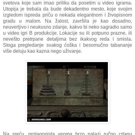
svetova koje sam imao priliku da posetim u video igrama.
Utopija je trebala da bude dekadentno mesto, koje svojim
izgledom ispreda priču o nekada elegantnom i živopisnom
gradu u malom. Na žalost, završila je kao dosadno,
neuverljivo i neukusno zdanje, kakvo bi neko sagradio samo
u video igri B produkcije. Lokacije su ili potpuno prazne, ili
nevešto pretrpane detaljima bez ikakvog reda i smisla.
Stoga pregledanje svakog ćoška i besomučno tabananje
više deluju kao kazna nego uživanje.
Na sreću, protagonista veoma brzo nalazi ručno crtanu