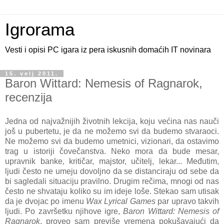
Igrorama
Vesti i opisi PC igara iz pera iskusnih domaćih IT novinara
15. velj 2011.
Baron Wittard: Nemesis of Ragnarok,
recenzija
Jedna od najvažnijih životnih lekcija, koju većina nas nauči
još u pubertetu, je da ne možemo svi da budemo stvaraoci.
Ne možemo svi da budemo umetnici, vizionari, da ostavimo
trag u istoriji čovečanstva. Neko mora da bude mesar,
upravnik banke, kritičar, majstor, učitelj, lekar... Međutim,
ljudi često ne umeju dovoljno da se distanciraju od sebe da
bi sagledali situaciju pravilno. Drugim rečima, mnogi od nas
često ne shvataju koliko su im ideje loše. Stekao sam utisak
da je dvojac po imenu
Wax Lyrical Games
par upravo takvih
ljudi. Po završetku njihove igre,
Baron Wittard: Nemesis of
Ragnarok
, proveo sam previše vremena pokušavajući da