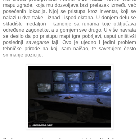
mapu zgrade, koja mu dozvoljava brzi prelazak između već
posećenih lokacija. Njoj se pristupa kroz inventar, koji se
nalazi u dve trake - iznad i ispod ekrana. U donjem delu se
skladište medaljon i kamenje sa runama koje otključava
određene zagonetke, a u gornjem sve drugo. U više navrata
se desilo da po pristupu mapi igra pobrljavi, usput uništivši
poslednji
savegame
fajl. Ovo je ujedno i jedini problem
tehničke prirode na koji sam naišao, te savetujem često
snimanje pozicije.