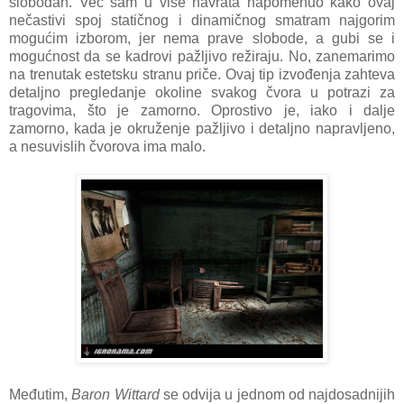
slobodan. Već sam u više navrata napomenuo kako ovaj
nečastivi spoj statičnog i dinamičnog smatram najgorim
mogućim izborom, jer nema prave slobode, a gubi se i
mogućnost da se kadrovi pažljivo režiraju. No, zanemarimo
na trenutak estetsku stranu priče. Ovaj tip izvođenja zahteva
detaljno pregledanje okoline svakog čvora u potrazi za
tragovima, što je zamorno. Oprostivo je, iako i dalje
zamorno, kada je okruženje pažljivo i detaljno napravljeno,
a nesuvislih čvorova ima malo.
Međutim,
Baron Wittard
se odvija u jednom od najdosadnijih